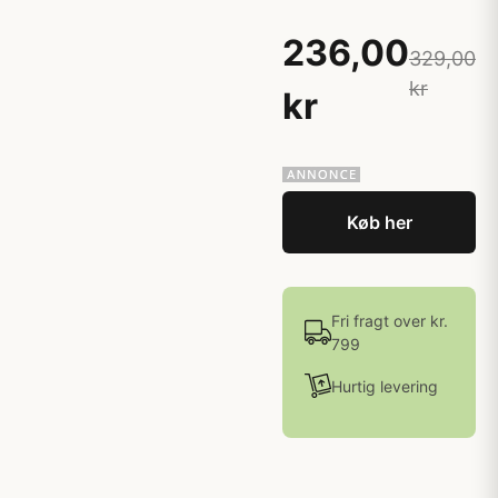
236,00
329,00
kr
kr
Køb her
Fri fragt over kr.
799
Hurtig levering