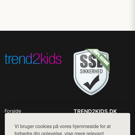
Forside
TREND2KIDS.DK
Produkter
Tlf. 78768672
Top Rabatter
Vi bruger cookies på vores hjemmeside for at
Mail:
hej@want.dk
Blog
forbedre din oplevelse, vise mere relevant