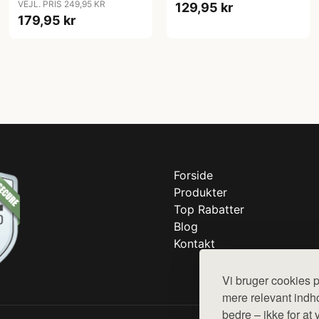
VEJL. PRIS 249,95 KR
129,95 kr
179,95 kr
Forside
Produkter
Top Rabatter
Blog
Kontakt
Vi bruger cookies p
mere relevant indho
bedre – ikke for at 