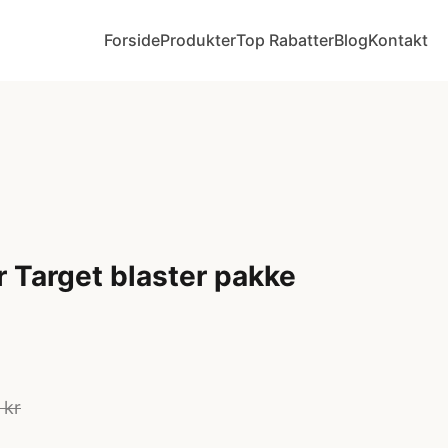
Forside
Produkter
Top Rabatter
Blog
Kontakt
 Target blaster pakke
 kr