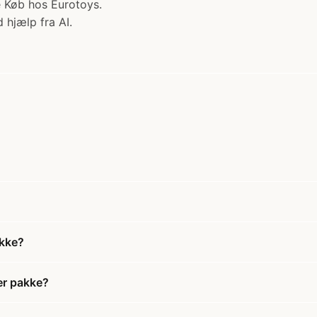
e Køb hos Eurotoys.
 hjælp fra AI.
akke?
er pakke?