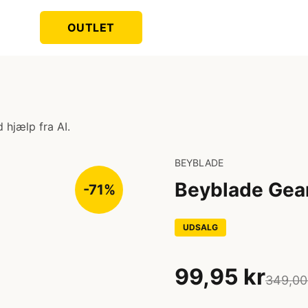
OUTLET
 hjælp fra AI.
BEYBLADE
Beyblade Gear
-71%
UDSALG
99,95 kr
349,00