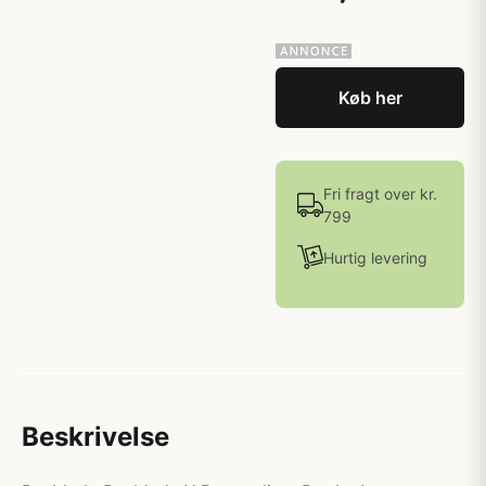
Køb her
Fri fragt over kr.
799
Hurtig levering
Beskrivelse