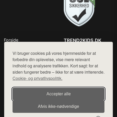
Forside
TREND2KIDS.DK
Produkter
Tlf. 78768672
Top Rabatter
Vi bruger cookies på vores hjemmeside for at
Mail:
hej@want.dk
Blog
forbedre din oplevelse, vise mere relevant
Kontakt
indhold og analysere trafikken. Kort sagt: for at
Cookie- og privatlivspolitik
siden fungerer bedre – ikke for at være irriterende.
Cookie- og privatlivspolitik.
Denne side er en del af want.dk, der udgiver en række
Accepter alle
hjemmesider med præsentation af forskellige produkter fra
diverse webshops. Der sælges ikke varer fra denne side - vi
Afvis ikke‑nødvendige
henviser til de shops, som sælger varen. Vi har heller ikke
varerne på lager.