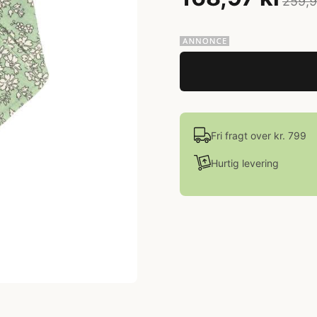
259,9
Fri fragt over kr. 799
Hurtig levering