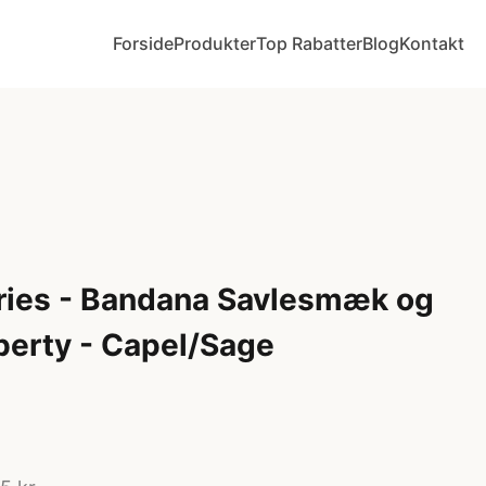
Forside
Produkter
Top Rabatter
Blog
Kontakt
ries - Bandana Savlesmæk og
iberty - Capel/Sage