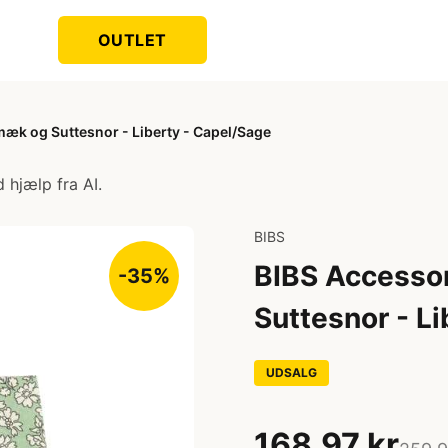
OUTLET
æk og Suttesnor - Liberty - Capel/Sage
 hjælp fra AI.
BIBS
BIBS Accesso
-35%
Suttesnor - L
UDSALG
168,97 kr