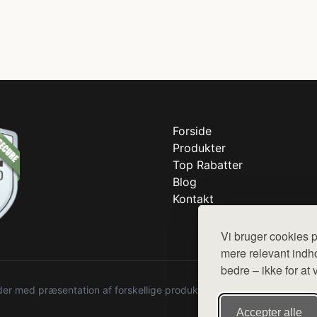
Forside
Produkter
Top Rabatter
Blog
Kontakt
Vi bruger cookies p
mere relevant indho
bedre – ikke for at 
r med præsentation af forskellige produkter fra diverse webshops. De
Accepter alle