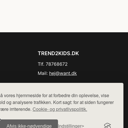
TREND2KIDS.DK
Tlf. 78768672
Mail:
hej@want.dk
Cookie- og privatlivspolitik
å vores hjemmeside for at forbedre din oplevelse, vise
ld og analysere trafikken. Kort sagt: for at siden fungerer
være irriterende.
Cookie- og privatlivspolitik.
r sælges ikke varer fra denne side - vi henviser til de shops,
Afvis ikke‑nødvendige
Indstillinger