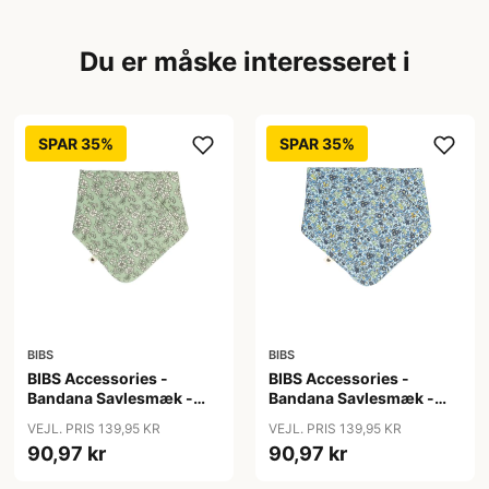
Du er måske interesseret i
SPAR 35%
SPAR 35%
BIBS
BIBS
BIBS Accessories -
BIBS Accessories -
Bandana Savlesmæk -
Bandana Savlesmæk -
Liberty - Capel/Sage
Liberty - Chamomille
VEJL. PRIS 139,95 KR
VEJL. PRIS 139,95 KR
Lawn/Baby Blue
90,97 kr
90,97 kr