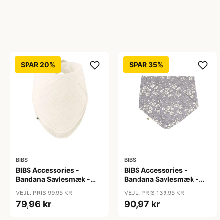
SPAR 20%
SPAR 35%
BIBS
BIBS
BIBS Accessories -
BIBS Accessories -
Bandana Savlesmæk -
Bandana Savlesmæk -
Ivory
Liberty - Capel/Fossil
VEJL. PRIS 99,95 KR
VEJL. PRIS 139,95 KR
Grey
79,96 kr
90,97 kr