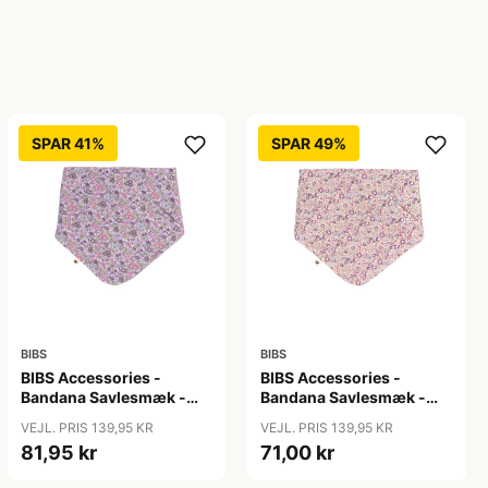
SPAR 41%
SPAR 49%
BIBS
BIBS
BIBS Accessories -
BIBS Accessories -
Bandana Savlesmæk -
Bandana Savlesmæk -
Liberty - Chamomille
Liberty - Eloise/Blush
VEJL. PRIS 139,95 KR
VEJL. PRIS 139,95 KR
Lawn/Violet Sky
81,95 kr
71,00 kr