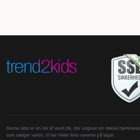
Denne side er en del af want.dk, der udgiver en række hjemmeside
som sælger varen. Vi har heller ikke varerne på lager.