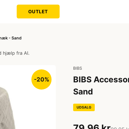
OUTLET
smæk - Sand
 hjælp fra AI.
BIBS
BIBS Accesso
-20%
Sand
UDSALG
79,96 kr