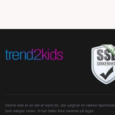
Denne side er en del af want.dk, der udgiver en række hjemmeside
som sælger varen. Vi har heller ikke varerne på lager.