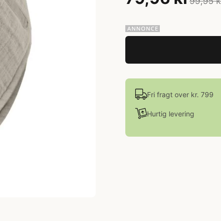
99,95 k
Fri fragt over kr. 799
Hurtig levering