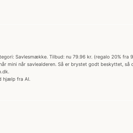
egori: Savlesmække. Tilbud: nu 79.96 kr. (regalo 20% fra 
l når mini når savlealderen. Så er brystet godt beskyttet, så
.dk.
 hjælp fra AI.