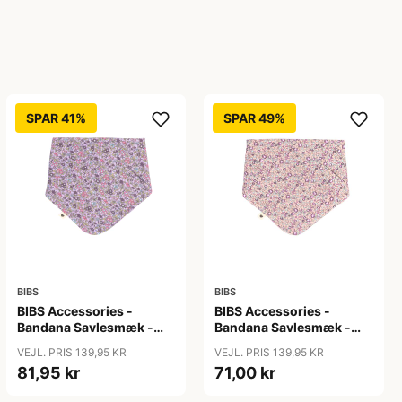
SPAR 41%
SPAR 49%
BIBS
BIBS
BIBS Accessories -
BIBS Accessories -
Bandana Savlesmæk -
Bandana Savlesmæk -
Liberty - Chamomille
Liberty - Eloise/Blush
VEJL. PRIS 139,95 KR
VEJL. PRIS 139,95 KR
Lawn/Violet Sky
81,95 kr
71,00 kr