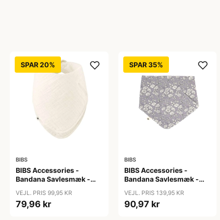
SPAR 20%
SPAR 35%
BIBS
BIBS
BIBS Accessories -
BIBS Accessories -
Bandana Savlesmæk -
Bandana Savlesmæk -
Ivory
Liberty - Capel/Fossil
VEJL. PRIS 99,95 KR
VEJL. PRIS 139,95 KR
Grey
79,96 kr
90,97 kr