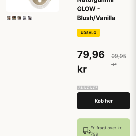
GLOW -
Blush/Vanilla
UDSALG
79,96
99,95
kr
kr
Køb her
Fri fragt over kr.
799