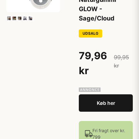
GLOW -
Sage/Cloud
UDSALG
79,96
99,95
kr
kr
Køb her
Fri fragt over kr.
799