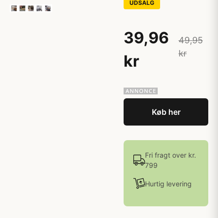
UDSALG
39,96
49,95
kr
kr
Køb her
Fri fragt over kr.
799
Hurtig levering