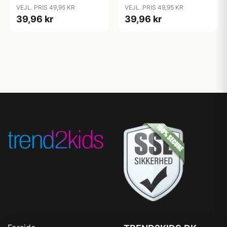
Coral
Desert Sand
VEJL. PRIS 49,95 KR
VEJL. PRIS 49,95 KR
39,96 kr
39,96 kr