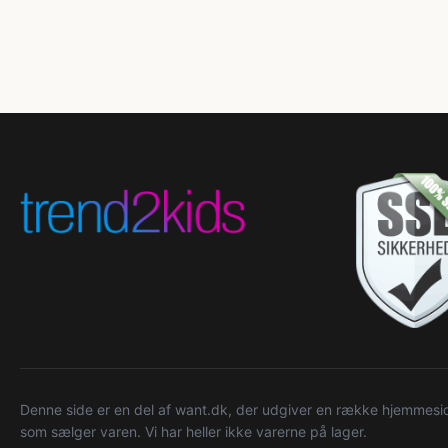
Denne side er en del af want.dk, der udgiver en række hjemmeside
som sælger varen. Vi har heller ikke varerne på lager.