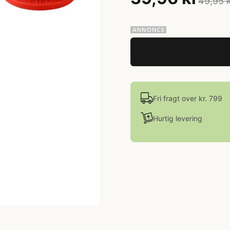
49,95 
Fri fragt over kr. 799
Hurtig levering