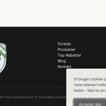
Forside
Produkter
Top Rabatter
Blog
Kontakt
Vi bruger cookies p
mere relevant indho
bedre – ikke for at 
r med præsentation af forskellige produkter fra diverse webshops. De
Accepter alle