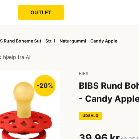
OUTLET
S Rund Boheme Sut - Str. 1 - Naturgummi - Candy Apple
 hjælp fra AI.
BIBS
BIBS Rund Boh
-20%
- Candy Appl
UDSALG
39,96 kr