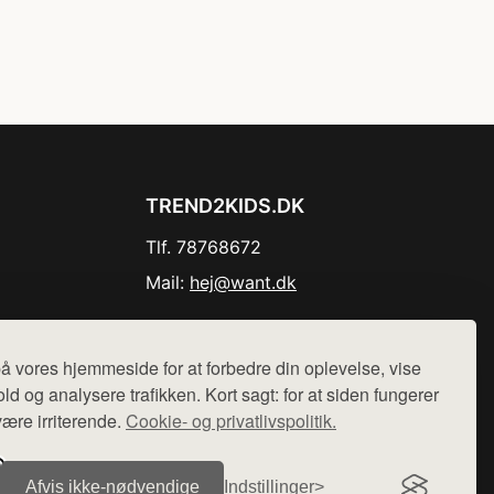
TREND2KIDS.DK
Tlf. 78768672
Mail:
hej@want.dk
Cookie- og privatlivspolitik
å vores hjemmeside for at forbedre din oplevelse, vise
ld og analysere trafikken. Kort sagt: for at siden fungerer
være irriterende.
Cookie- og privatlivspolitik.
r sælges ikke varer fra denne side - vi henviser til de shops,
Afvis ikke‑nødvendige
Indstillinger