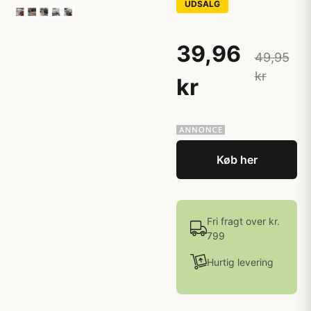
UDSALG
39,96
49,95
kr
kr
Køb her
Fri fragt over kr.
799
Hurtig levering