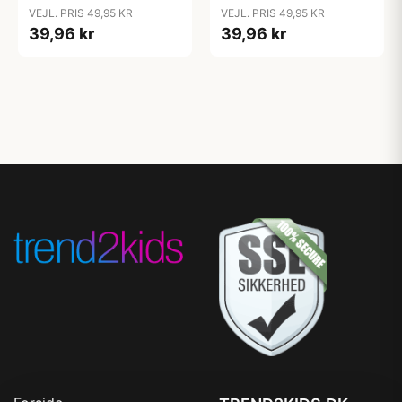
Bubblegum
Candy Apple
VEJL. PRIS 49,95 KR
VEJL. PRIS 49,95 KR
39,96 kr
39,96 kr