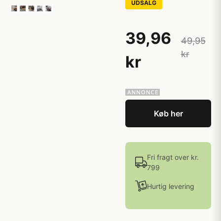
UDSALG
39,96
49,95
kr
kr
Køb her
Fri fragt over kr.
799
Hurtig levering