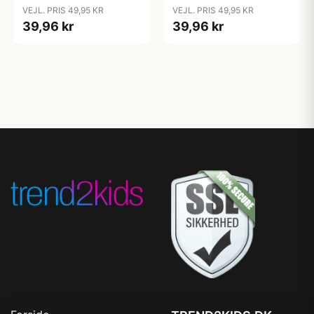
Bubblegum
Candy Apple
VEJL. PRIS 49,95 KR
VEJL. PRIS 49,95 KR
39,96 kr
39,96 kr