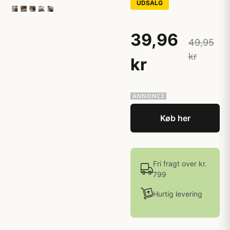
UDSALG
39,96
49,95
kr
kr
Køb her
Fri fragt over kr.
799
Hurtig levering