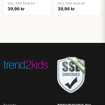
Bubblegum
Candy Apple
VEJL. PRIS 49,95 KR
VEJL. PRIS 49,95 KR
39,96 kr
39,96 kr