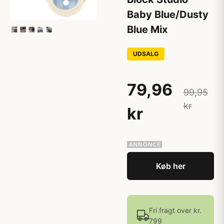
Baby Blue/Dusty
Blue Mix
UDSALG
79,96
99,95
kr
kr
Køb her
Fri fragt over kr.
799