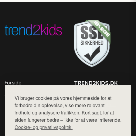
Forside
TREND2KIDS.DK
Produkter
Tlf. 78768672
Top Rabatter
Vi bruger cookies på vores hjemmeside for at
Mail:
hej@want.dk
Blog
forbedre din oplevelse, vise mere relevant
Kontakt
indhold og analysere trafikken. Kort sagt: for at
Cookie- og privatlivspolitik
siden fungerer bedre – ikke for at være irriterende.
Cookie- og privatlivspolitik.