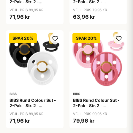
2-Pak - Str. 2 -
2-Pak - Str. 2 -
Naturgummi - Baby
Naturgummi - Baby
VEJL. PRIS 89,95 KR
VEJL. PRIS 79,95 KR
Blue/Baby Blue
Pink/Bubblegum
71,96 kr
63,96 kr
SPAR 20%
SPAR 20%
BIBS
BIBS
BIBS Rund Colour Sut -
BIBS Rund Colour Sut -
2-Pak - Str. 2 -
2-Pak - Str. 2 -
Naturgummi -
Naturgummi - Block
VEJL. PRIS 89,95 KR
VEJL. PRIS 99,95 KR
Black/White
Studio - Baby Pink/Coral
71,96 kr
79,96 kr
Mix