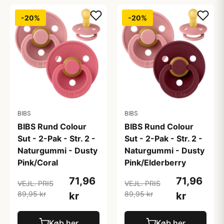
-20%
-20%
BIBS
BIBS
BIBS Rund Colour
BIBS Rund Colour
Sut - 2-Pak - Str. 2 -
Sut - 2-Pak - Str. 2 -
Naturgummi - Dusty
Naturgummi - Dusty
Pink/Coral
Pink/Elderberry
71,96
71,96
VEJL. PRIS
VEJL. PRIS
89,95 kr
89,95 kr
kr
kr
Køb her
Køb her