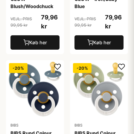
Blush/Woodchuck
Blue
79,96
79,96
VEJL. PRIS
VEJL. PRIS
99,95 kr
99,95 kr
kr
kr
Køb her
Køb her
-20%
-20%
BIBS
BIBS
BIBS Rund Colour
BIBS Rund Colour