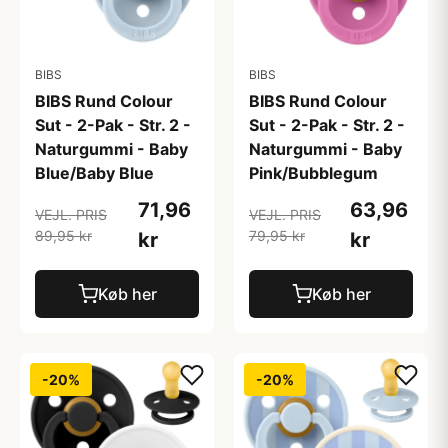
BIBS
BIBS
BIBS Rund Colour
BIBS Rund Colour
Sut - 2-Pak - Str. 2 -
Sut - 2-Pak - Str. 2 -
Naturgummi - Baby
Naturgummi - Baby
Blue/Baby Blue
Pink/Bubblegum
71,96
63,96
VEJL. PRIS
VEJL. PRIS
89,95 kr
79,95 kr
kr
kr
Køb her
Køb her
-20%
-20%