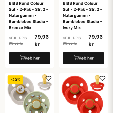
BIBS Rund Colour
BIBS Rund Colour
Sut - 2-Pak - Str. 2 -
Sut - 2-Pak - Str. 2 -
Naturgummi -
Naturgummi -
Bumblebee Studio -
Bumblebee Studio -
Breeze Mix
Ivory Mix
79,96
79,96
VEJL. PRIS
VEJL. PRIS
99,95 kr
99,95 kr
kr
kr
Køb her
Køb her
-20%