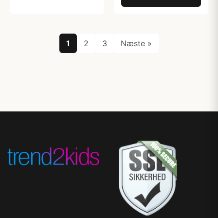
1
2
3
Næste »