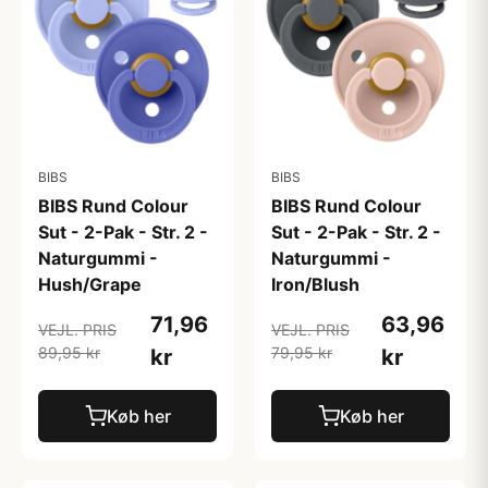
BIBS
BIBS
BIBS Rund Colour
BIBS Rund Colour
Sut - 2-Pak - Str. 2 -
Sut - 2-Pak - Str. 2 -
Naturgummi -
Naturgummi -
Hush/Grape
Iron/Blush
71,96
63,96
VEJL. PRIS
VEJL. PRIS
89,95 kr
79,95 kr
kr
kr
Køb her
Køb her