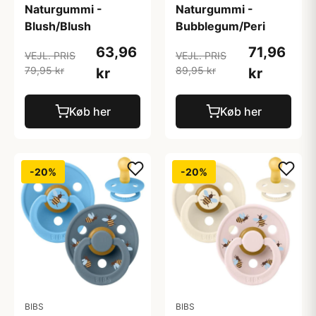
Naturgummi -
Naturgummi -
Blush/Blush
Bubblegum/Peri
63,96
71,96
VEJL. PRIS
VEJL. PRIS
79,95 kr
89,95 kr
kr
kr
Køb her
Køb her
-20%
-20%
BIBS
BIBS