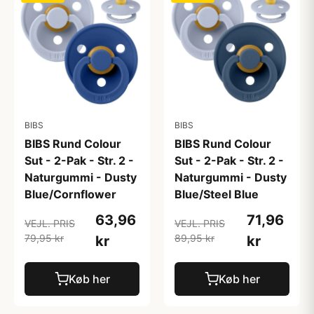
BIBS
BIBS
BIBS Rund Colour
BIBS Rund Colour
Sut - 2-Pak - Str. 2 -
Sut - 2-Pak - Str. 2 -
Naturgummi - Dusty
Naturgummi - Dusty
Blue/Cornflower
Blue/Steel Blue
63,96
71,96
VEJL. PRIS
VEJL. PRIS
79,95 kr
89,95 kr
kr
kr
Køb her
Køb her