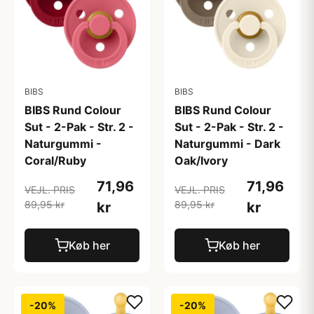
BIBS
BIBS
BIBS Rund Colour
BIBS Rund Colour
Sut - 2-Pak - Str. 2 -
Sut - 2-Pak - Str. 2 -
Naturgummi -
Naturgummi - Dark
Coral/Ruby
Oak/Ivory
71,96
71,96
VEJL. PRIS
VEJL. PRIS
89,95 kr
89,95 kr
kr
kr
Køb her
Køb her
-20%
-20%