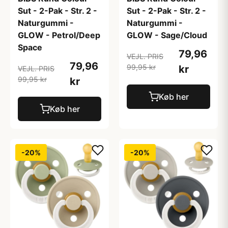
Sut - 2-Pak - Str. 2 -
Sut - 2-Pak - Str. 2 -
Naturgummi -
Naturgummi -
GLOW - Petrol/Deep
GLOW - Sage/Cloud
Space
79,96
VEJL. PRIS
79,96
99,95 kr
kr
VEJL. PRIS
99,95 kr
kr
Køb her
Køb her
-20%
-20%