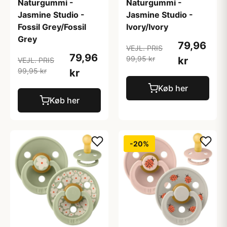
Naturgummi -
Naturgummi -
Jasmine Studio -
Jasmine Studio -
Fossil Grey/Fossil
Ivory/Ivory
Grey
79,96
VEJL. PRIS
79,96
99,95 kr
kr
VEJL. PRIS
99,95 kr
kr
Køb her
Køb her
-20%