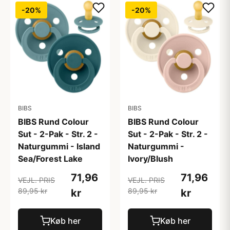
-20%
-20%
BIBS
BIBS
BIBS Rund Colour
BIBS Rund Colour
Sut - 2-Pak - Str. 2 -
Sut - 2-Pak - Str. 2 -
Naturgummi - Island
Naturgummi -
Sea/Forest Lake
Ivory/Blush
71,96
71,96
VEJL. PRIS
VEJL. PRIS
89,95 kr
89,95 kr
kr
kr
Køb her
Køb her