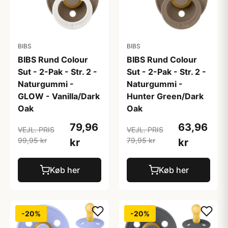
BIBS
BIBS
BIBS Rund Colour
BIBS Rund Colour
Sut - 2-Pak - Str. 2 -
Sut - 2-Pak - Str. 2 -
Naturgummi -
Naturgummi -
GLOW - Vanilla/Dark
Hunter Green/Dark
Oak
Oak
79,96
63,96
VEJL. PRIS
VEJL. PRIS
99,95 kr
79,95 kr
kr
kr
Køb her
Køb her
-20%
-20%