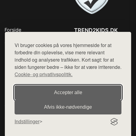
Forside
TREND2KIDS.DK
Produkter
Tlf. 78768672
Top Rabatter
Vi bruger cookies på vores hjemmeside for at
Mail:
hej@want.dk
Blog
forbedre din oplevelse, vise mere relevant
Kontakt
indhold og analysere trafikken. Kort sagt: for at
Cookie- og privatlivspolitik
siden fungerer bedre – ikke for at være irriterende.
Cookie- og privatlivspolitik.
Denne side er en del af want.dk, der udgiver en række
Accepter alle
hjemmesider med præsentation af forskellige produkter fra
diverse webshops. Der sælges ikke varer fra denne side - vi
Afvis ikke‑nødvendige
henviser til de shops, som sælger varen. Vi har heller ikke
varerne på lager.
Indstillinger
© 2026 trend2kids.dk. Alle rettigheder forbeholdes.