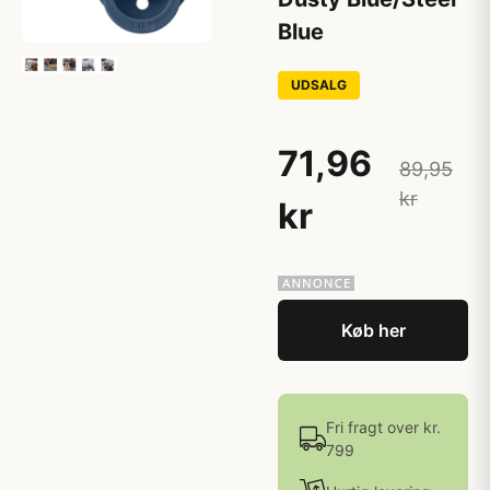
Blue
UDSALG
71,96
89,95
kr
kr
Køb her
Fri fragt over kr.
799