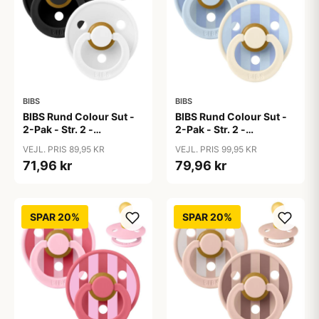
BIBS
BIBS
BIBS Rund Colour Sut -
BIBS Rund Colour Sut -
2-Pak - Str. 2 -
2-Pak - Str. 2 -
Naturgummi -
Naturgummi - Block
VEJL. PRIS 89,95 KR
VEJL. PRIS 99,95 KR
Black/White
Studio - Baby Blue/Dusty
71,96 kr
79,96 kr
Blue Mix
SPAR 20%
SPAR 20%