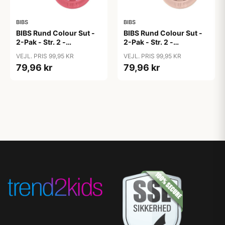
BIBS
BIBS
BIBS Rund Colour Sut -
BIBS Rund Colour Sut -
2-Pak - Str. 2 -
2-Pak - Str. 2 -
Naturgummi - Block
Naturgummi - Block
VEJL. PRIS 99,95 KR
VEJL. PRIS 99,95 KR
Studio - Baby Pink/Coral
Studio - Blush Mix
79,96 kr
79,96 kr
Mix