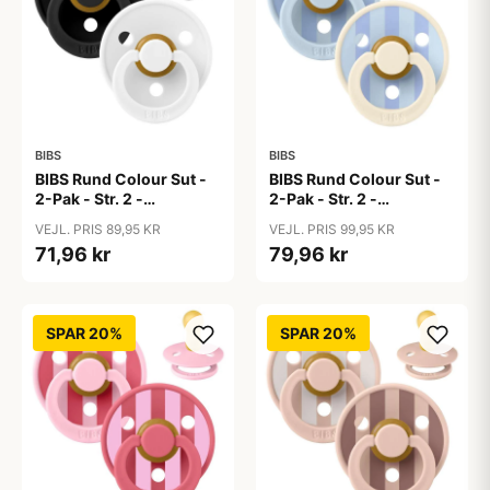
BIBS
BIBS
BIBS Rund Colour Sut -
BIBS Rund Colour Sut -
2-Pak - Str. 2 -
2-Pak - Str. 2 -
Naturgummi -
Naturgummi - Block
VEJL. PRIS 89,95 KR
VEJL. PRIS 99,95 KR
Black/White
Studio - Baby Blue/Dusty
71,96 kr
79,96 kr
Blue Mix
SPAR 20%
SPAR 20%