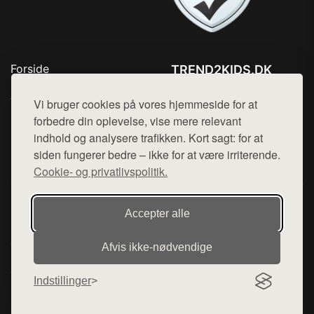
Forside
TREND2KIDS.DK
Produkter
Tlf. 78768672
Top Rabatter
Vi bruger cookies på vores hjemmeside for at
Mail:
hej@want.dk
Blog
forbedre din oplevelse, vise mere relevant
Kontakt
indhold og analysere trafikken. Kort sagt: for at
Cookie- og privatlivspolitik
siden fungerer bedre – ikke for at være irriterende.
Cookie- og privatlivspolitik.
Denne side er en del af want.dk, der udgiver en række
Accepter alle
hjemmesider med præsentation af forskellige produkter fra
diverse webshops. Der sælges ikke varer fra denne side - vi
Afvis ikke‑nødvendige
henviser til de shops, som sælger varen. Vi har heller ikke
varerne på lager.
Indstillinger
© 2026 trend2kids.dk. Alle rettigheder forbeholdes.