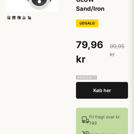
Sand/Iron
UDSALG
79,96
99,95
kr
kr
Køb her
Fri fragt over kr.
799