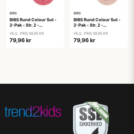
BIBS
BIBS
BIBS Rund Colour Sut -
BIBS Rund Colour Sut -
2-Pak - Str. 2 -
2-Pak - Str. 2 -
Naturgummi - Block
Naturgummi - Block
VEJL. PRIS 99,95 KR
VEJL. PRIS 99,95 KR
Studio - Baby Pink/Coral
Studio - Blush Mix
79,96 kr
79,96 kr
Mix