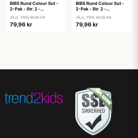
BIBS Rund Colour Sut -
BIBS Rund Colour Sut -
2-Pak - Str. 2 -
2-Pak - Str. 2 -
Naturgummi - Block
Naturgummi - Block
VEJL. PRIS 99,95 KR
VEJL. PRIS 99,95 KR
Studio - Baby Pink/Coral
Studio - Blush Mix
79,96 kr
79,96 kr
Mix