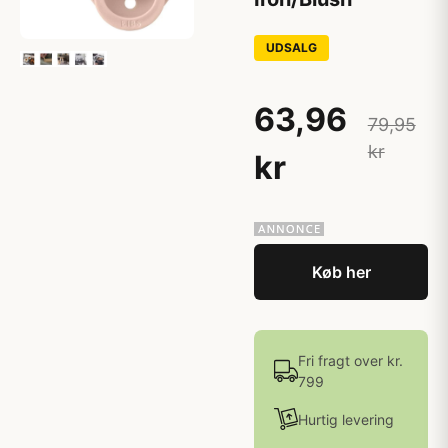
UDSALG
63,96
79,95
kr
kr
Køb her
Fri fragt over kr.
799
Hurtig levering