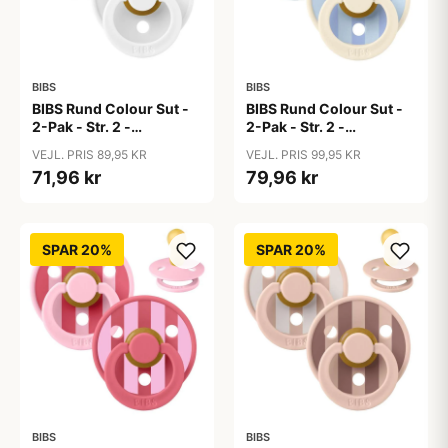
BIBS
BIBS
BIBS Rund Colour Sut -
BIBS Rund Colour Sut -
2-Pak - Str. 2 -
2-Pak - Str. 2 -
Naturgummi -
Naturgummi - Block
VEJL. PRIS 89,95 KR
VEJL. PRIS 99,95 KR
Black/White
Studio - Baby Blue/Dusty
71,96 kr
79,96 kr
Blue Mix
SPAR 20%
SPAR 20%
BIBS
BIBS