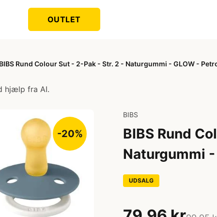
OUTLET
BIBS Rund Colour Sut - 2-Pak - Str. 2 - Naturgummi - GLOW - Pet
 hjælp fra AI.
BIBS
BIBS Rund Colo
-20%
Naturgummi -
UDSALG
79,96 kr