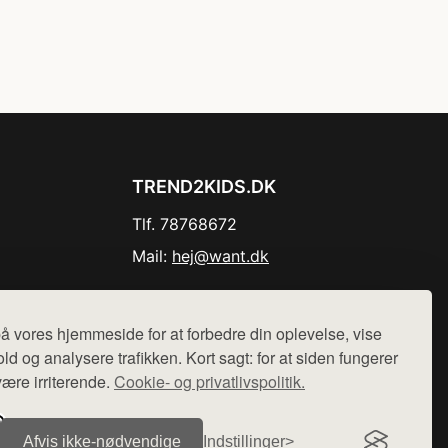
TREND2KIDS.DK
Tlf. 78768672
Mail:
hej@want.dk
Cookie- og privatlivspolitik
å vores hjemmeside for at forbedre din oplevelse, vise
ld og analysere trafikken. Kort sagt: for at siden fungerer
være irriterende.
Cookie- og privatlivspolitik.
r sælges ikke varer fra denne side - vi henviser til de shops,
Afvis ikke‑nødvendige
Indstillinger