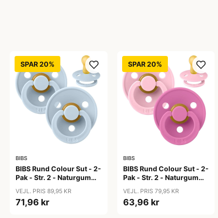
SPAR 20%
SPAR 20%
BIBS
BIBS
BIBS Rund Colour Sut - 2-
BIBS Rund Colour Sut - 2-
Pak - Str. 2 - Naturgummi
Pak - Str. 2 - Naturgummi
- Baby Blue/Baby Blue
- Baby Pink/Bubblegum
VEJL. PRIS 89,95 KR
VEJL. PRIS 79,95 KR
71,96 kr
63,96 kr