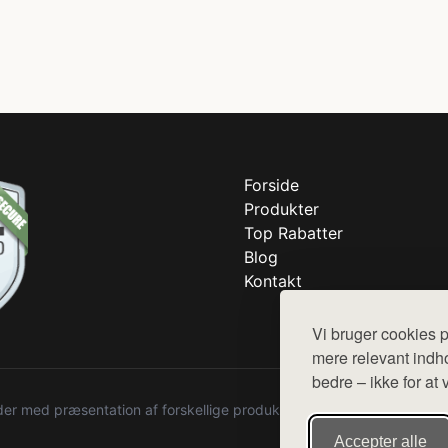
Forside
Produkter
Top Rabatter
Blog
Kontakt
Vi bruger cookies p
mere relevant indho
bedre – ikke for at 
r med præsentation af forskellige produkter fra diverse webshops. De
Accepter alle