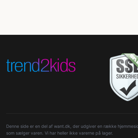
Denne side er en del af want.dk, der udgiver en række hjemmeside
som sælger varen. Vi har heller ikke varerne på lager.