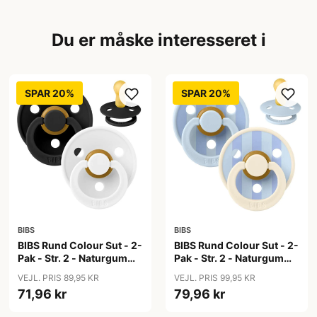
Du er måske interesseret i
SPAR 20%
SPAR 20%
BIBS
BIBS
BIBS Rund Colour Sut - 2-
BIBS Rund Colour Sut - 2-
Pak - Str. 2 - Naturgummi
Pak - Str. 2 - Naturgummi
- Black/White
- Block Studio - Baby
VEJL. PRIS 89,95 KR
VEJL. PRIS 99,95 KR
Blue/Dusty Blue Mix
71,96 kr
79,96 kr