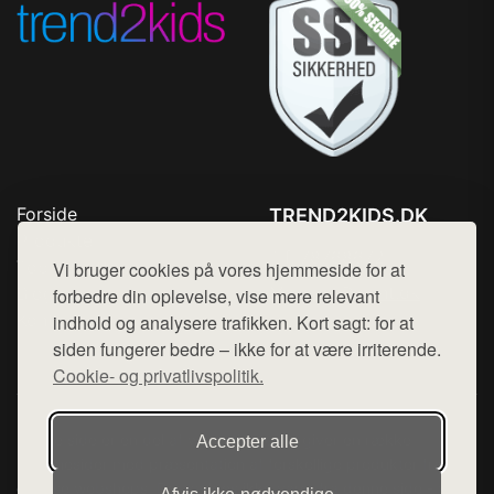
Forside
TREND2KIDS.DK
Produkter
Tlf. 78768672
Top Rabatter
Vi bruger cookies på vores hjemmeside for at
Mail:
hej@want.dk
Blog
forbedre din oplevelse, vise mere relevant
Kontakt
indhold og analysere trafikken. Kort sagt: for at
Cookie- og privatlivspolitik
siden fungerer bedre – ikke for at være irriterende.
Cookie- og privatlivspolitik.
Denne side er en del af want.dk, der udgiver en række
Accepter alle
hjemmesider med præsentation af forskellige produkter fra
diverse webshops. Der sælges ikke varer fra denne side - vi