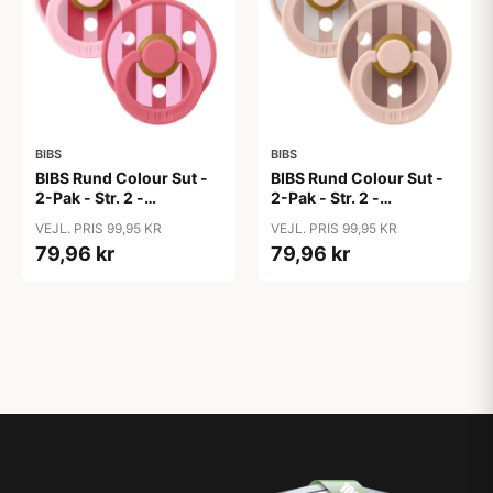
BIBS
BIBS
BIBS Rund Colour Sut -
BIBS Rund Colour Sut -
2-Pak - Str. 2 -
2-Pak - Str. 2 -
Naturgummi - Block
Naturgummi - Block
VEJL. PRIS 99,95 KR
VEJL. PRIS 99,95 KR
Studio - Baby Pink/Coral
Studio - Blush Mix
79,96 kr
79,96 kr
Mix