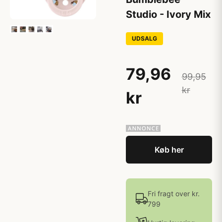
Studio - Ivory Mix
UDSALG
79,96
99,95
kr
kr
Køb her
Fri fragt over kr.
799