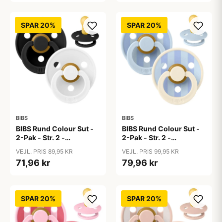
SPAR 20%
SPAR 20%
BIBS
BIBS
BIBS Rund Colour Sut -
BIBS Rund Colour Sut -
2-Pak - Str. 2 -
2-Pak - Str. 2 -
Naturgummi -
Naturgummi - Block
VEJL. PRIS 89,95 KR
VEJL. PRIS 99,95 KR
Black/White
Studio - Baby Blue/Dusty
71,96 kr
79,96 kr
Blue Mix
SPAR 20%
SPAR 20%