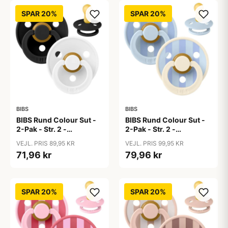
SPAR 20%
SPAR 20%
BIBS
BIBS
BIBS Rund Colour Sut -
BIBS Rund Colour Sut -
2-Pak - Str. 2 -
2-Pak - Str. 2 -
Naturgummi -
Naturgummi - Block
VEJL. PRIS 89,95 KR
VEJL. PRIS 99,95 KR
Black/White
Studio - Baby Blue/Dusty
71,96 kr
79,96 kr
Blue Mix
SPAR 20%
SPAR 20%