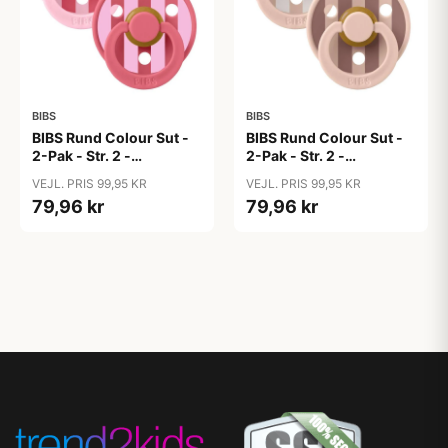
BIBS
BIBS
BIBS Rund Colour Sut -
BIBS Rund Colour Sut -
2-Pak - Str. 2 -
2-Pak - Str. 2 -
Naturgummi - Block
Naturgummi - Block
VEJL. PRIS 99,95 KR
VEJL. PRIS 99,95 KR
Studio - Baby Pink/Coral
Studio - Blush Mix
79,96 kr
79,96 kr
Mix