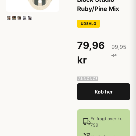
Ruby/Pine Mix
UDSALG
79,96
99,95
kr
kr
Køb her
Fri fragt over kr.
799