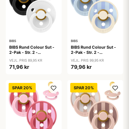
BIBS
BIBS
BIBS Rund Colour Sut -
BIBS Rund Colour Sut -
2-Pak - Str. 2 -
2-Pak - Str. 2 -
Naturgummi -
Naturgummi - Block
VEJL. PRIS 89,95 KR
VEJL. PRIS 99,95 KR
Black/White
Studio - Baby Blue/Dusty
71,96 kr
79,96 kr
Blue Mix
SPAR 20%
SPAR 20%