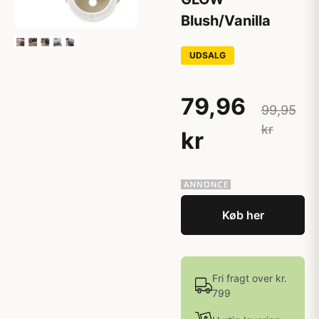
Blush/Vanilla
UDSALG
79,96
99,95
kr
kr
Køb her
Fri fragt over kr.
799