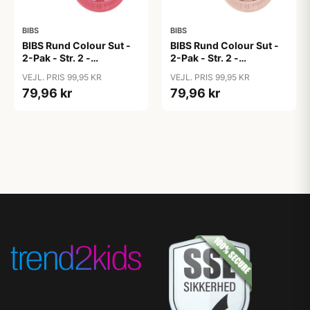
BIBS
BIBS
BIBS Rund Colour Sut -
BIBS Rund Colour Sut -
2-Pak - Str. 2 -
2-Pak - Str. 2 -
Naturgummi - Block
Naturgummi - Block
VEJL. PRIS 99,95 KR
VEJL. PRIS 99,95 KR
Studio - Baby Pink/Coral
Studio - Blush Mix
79,96 kr
79,96 kr
Mix