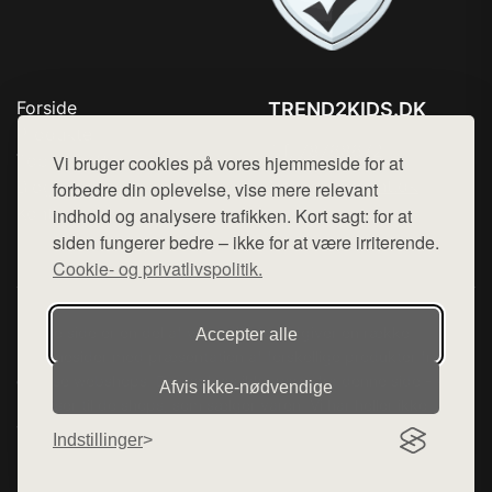
Forside
TREND2KIDS.DK
Produkter
Tlf. 78768672
Top Rabatter
Vi bruger cookies på vores hjemmeside for at
Mail:
hej@want.dk
Blog
forbedre din oplevelse, vise mere relevant
Kontakt
indhold og analysere trafikken. Kort sagt: for at
Cookie- og privatlivspolitik
siden fungerer bedre – ikke for at være irriterende.
Cookie- og privatlivspolitik.
Denne side er en del af want.dk, der udgiver en række
Accepter alle
hjemmesider med præsentation af forskellige produkter fra
diverse webshops. Der sælges ikke varer fra denne side - vi
Afvis ikke‑nødvendige
henviser til de shops, som sælger varen. Vi har heller ikke
varerne på lager.
Indstillinger
© 2026 trend2kids.dk. Alle rettigheder forbeholdes.