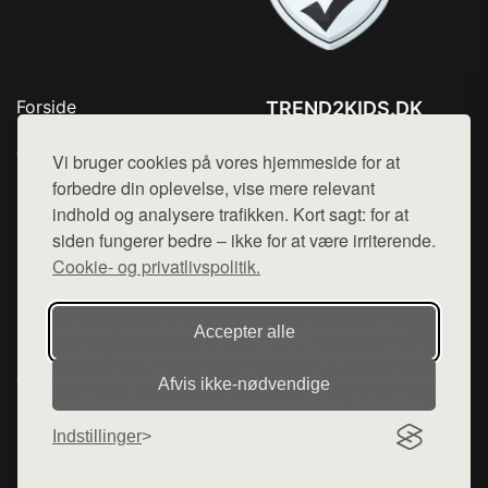
Forside
TREND2KIDS.DK
Produkter
Tlf. 78768672
Top Rabatter
Vi bruger cookies på vores hjemmeside for at
Mail:
hej@want.dk
Blog
forbedre din oplevelse, vise mere relevant
Kontakt
indhold og analysere trafikken. Kort sagt: for at
Cookie- og privatlivspolitik
siden fungerer bedre – ikke for at være irriterende.
Cookie- og privatlivspolitik.
Denne side er en del af want.dk, der udgiver en række
Accepter alle
hjemmesider med præsentation af forskellige produkter fra
diverse webshops. Der sælges ikke varer fra denne side - vi
Afvis ikke‑nødvendige
henviser til de shops, som sælger varen. Vi har heller ikke
varerne på lager.
Indstillinger
© 2026 trend2kids.dk. Alle rettigheder forbeholdes.