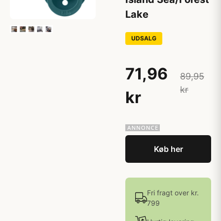
Lake
UDSALG
71,96
89,95
kr
kr
Køb her
Fri fragt over kr.
799