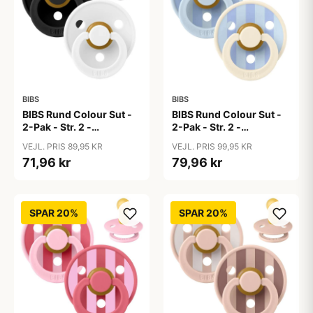
BIBS
BIBS
BIBS Rund Colour Sut -
BIBS Rund Colour Sut -
2-Pak - Str. 2 -
2-Pak - Str. 2 -
Naturgummi -
Naturgummi - Block
VEJL. PRIS 89,95 KR
VEJL. PRIS 99,95 KR
Black/White
Studio - Baby Blue/Dusty
71,96 kr
79,96 kr
Blue Mix
SPAR 20%
SPAR 20%