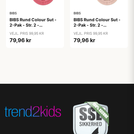
BIBS
BIBS
BIBS Rund Colour Sut -
BIBS Rund Colour Sut -
2-Pak - Str. 2 -
2-Pak - Str. 2 -
Naturgummi - Block
Naturgummi - Block
VEJL. PRIS 99,95 KR
VEJL. PRIS 99,95 KR
Studio - Baby Pink/Coral
Studio - Blush Mix
79,96 kr
79,96 kr
Mix