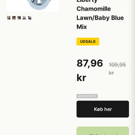
Chamomille
Lawn/Baby Blue
Mix
UDSALG
87,96
109,95
kr
kr
Køb her