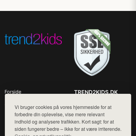
Forside
TREND2KIDS.DK
Produkter
Tlf. 78768672
Top Rabatter
Vi bruger cookies på vores hjemmeside for at
Mail:
hej@want.dk
Blog
forbedre din oplevelse, vise mere relevant
Kontakt
indhold og analysere trafikken. Kort sagt: for at
Cookie- og privatlivspolitik
siden fungerer bedre – ikke for at være irriterende.