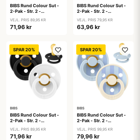
BIBS Rund Colour Sut -
BIBS Rund Colour Sut -
2-Pak - Str. 2 -
2-Pak - Str. 2 -
Naturgummi - Baby
Naturgummi - Baby
VEJL. PRIS 89,95 KR
VEJL. PRIS 79,95 KR
Blue/Baby Blue
Pink/Bubblegum
71,96 kr
63,96 kr
SPAR 20%
SPAR 20%
BIBS
BIBS
BIBS Rund Colour Sut -
BIBS Rund Colour Sut -
2-Pak - Str. 2 -
2-Pak - Str. 2 -
Naturgummi -
Naturgummi - Block
VEJL. PRIS 89,95 KR
VEJL. PRIS 99,95 KR
Black/White
Studio - Baby Blue/Dusty
71,96 kr
79,96 kr
Blue Mix