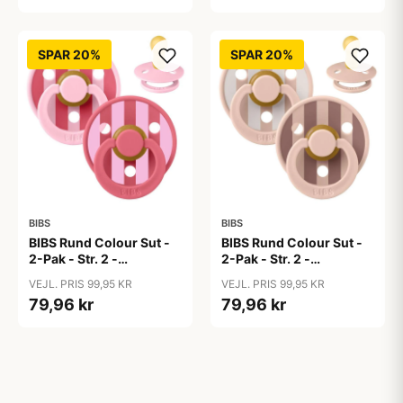
SPAR 20%
SPAR 20%
BIBS
BIBS
BIBS Rund Colour Sut -
BIBS Rund Colour Sut -
2-Pak - Str. 2 -
2-Pak - Str. 2 -
Naturgummi - Block
Naturgummi - Block
VEJL. PRIS 99,95 KR
VEJL. PRIS 99,95 KR
Studio - Baby Pink/Coral
Studio - Blush Mix
79,96 kr
79,96 kr
Mix