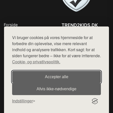
Forside
TREND2KIDS.DK
Produkter
Tlf. 78768672
Top Rabatter
Vi bruger cookies på vores hjemmeside for at
Mail:
hej@want.dk
Blog
forbedre din oplevelse, vise mere relevant
Kontakt
indhold og analysere trafikken. Kort sagt: for at
Cookie- og privatlivspolitik
siden fungerer bedre – ikke for at være irriterende.
Cookie- og privatlivspolitik.
Denne side er en del af want.dk, der udgiver en række
Accepter alle
hjemmesider med præsentation af forskellige produkter fra
diverse webshops. Der sælges ikke varer fra denne side - vi
Afvis ikke‑nødvendige
henviser til de shops, som sælger varen. Vi har heller ikke
varerne på lager.
Indstillinger
© 2026 trend2kids.dk. Alle rettigheder forbeholdes.