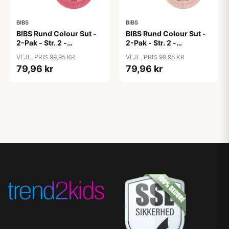
BIBS
BIBS
BIBS Rund Colour Sut -
BIBS Rund Colour Sut -
2-Pak - Str. 2 -
2-Pak - Str. 2 -
Naturgummi - Block
Naturgummi - Block
VEJL. PRIS 99,95 KR
VEJL. PRIS 99,95 KR
Studio - Baby Pink/Coral
Studio - Blush Mix
79,96 kr
79,96 kr
Mix