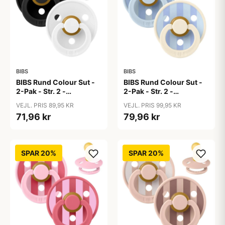
BIBS
BIBS
BIBS Rund Colour Sut -
BIBS Rund Colour Sut -
2-Pak - Str. 2 -
2-Pak - Str. 2 -
Naturgummi -
Naturgummi - Block
VEJL. PRIS 89,95 KR
VEJL. PRIS 99,95 KR
Black/White
Studio - Baby Blue/Dusty
71,96 kr
79,96 kr
Blue Mix
SPAR 20%
SPAR 20%