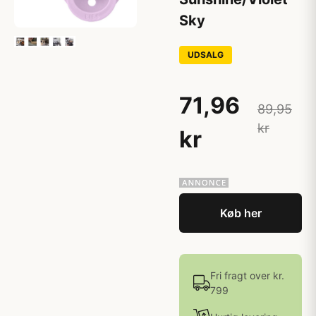
Sky
UDSALG
71,96
89,95
kr
kr
Køb her
Fri fragt over kr.
799