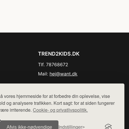
TREND2KIDS.DK
Tlf. 78768672
Mail:
hej@want.dk
Cookie- og privatlivspolitik
å vores hjemmeside for at forbedre din oplevelse, vise
ld og analysere trafikken. Kort sagt: for at siden fungerer
være irriterende.
Cookie- og privatlivspolitik.
r sælges ikke varer fra denne side - vi henviser til de shops,
Afvis ikke‑nødvendige
Indstillinger