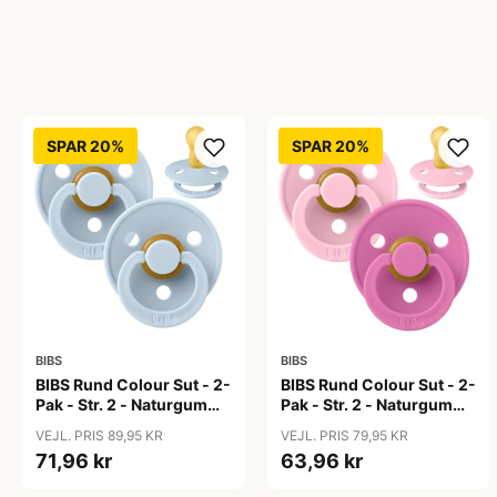
SPAR 20%
SPAR 20%
BIBS
BIBS
BIBS Rund Colour Sut - 2-
BIBS Rund Colour Sut - 2-
Pak - Str. 2 - Naturgummi
Pak - Str. 2 - Naturgummi
- Baby Blue/Baby Blue
- Baby Pink/Bubblegum
VEJL. PRIS 89,95 KR
VEJL. PRIS 79,95 KR
71,96 kr
63,96 kr