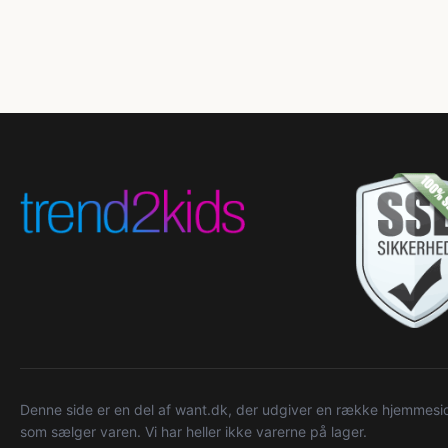
Denne side er en del af want.dk, der udgiver en række hjemmeside
som sælger varen. Vi har heller ikke varerne på lager.