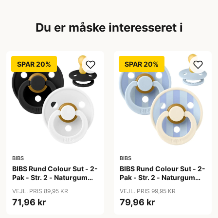
Du er måske interesseret i
SPAR 20%
SPAR 20%
BIBS
BIBS
BIBS Rund Colour Sut - 2-
BIBS Rund Colour Sut - 2-
Pak - Str. 2 - Naturgummi
Pak - Str. 2 - Naturgummi
- Black/White
- Block Studio - Baby
VEJL. PRIS 89,95 KR
VEJL. PRIS 99,95 KR
Blue/Dusty Blue Mix
71,96 kr
79,96 kr