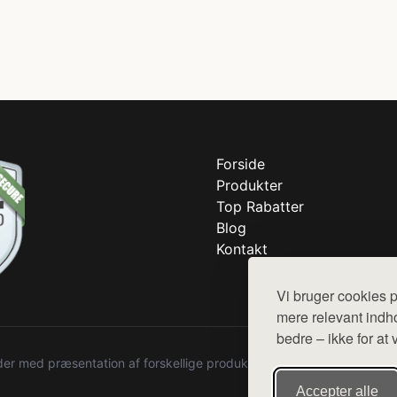
Forside
Produkter
Top Rabatter
Blog
Kontakt
Vi bruger cookies p
mere relevant indho
bedre – ikke for at 
r med præsentation af forskellige produkter fra diverse webshops. De
Accepter alle