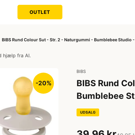
OUTLET
BIBS Rund Colour Sut - Str. 2 - Naturgummi - Bumblebee Studio
 hjælp fra AI.
BIBS
BIBS Rund Colo
-20%
Bumblebee St
UDSALG
39,96 kr