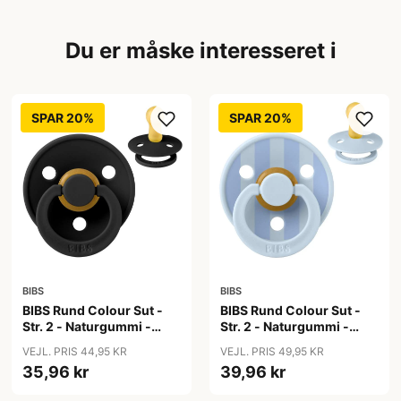
Du er måske interesseret i
SPAR 20%
SPAR 20%
BIBS
BIBS
BIBS Rund Colour Sut -
BIBS Rund Colour Sut -
Str. 2 - Naturgummi -
Str. 2 - Naturgummi -
Black
Block Studio - Baby
VEJL. PRIS 44,95 KR
VEJL. PRIS 49,95 KR
Blue/Dusty Blue
35,96 kr
39,96 kr