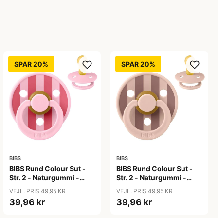
SPAR 20%
SPAR 20%
BIBS
BIBS
BIBS Rund Colour Sut -
BIBS Rund Colour Sut -
Str. 2 - Naturgummi -
Str. 2 - Naturgummi -
Block Studio - Baby
Block Studio -
VEJL. PRIS 49,95 KR
VEJL. PRIS 49,95 KR
Pink/Coral
Blush/Woodchuck
39,96 kr
39,96 kr