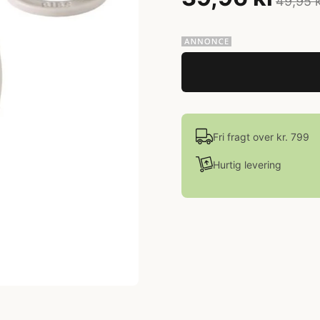
49,95 
Fri fragt over kr. 799
Hurtig levering