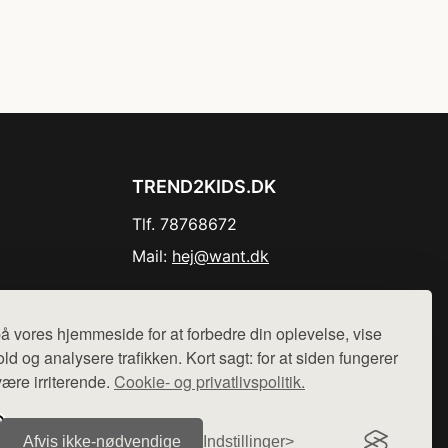
TREND2KIDS.DK
Tlf. 78768672
Mail:
hej@want.dk
Cookie- og privatlivspolitik
å vores hjemmeside for at forbedre din oplevelse, vise
ld og analysere trafikken. Kort sagt: for at siden fungerer
være irriterende.
Cookie- og privatlivspolitik.
r sælges ikke varer fra denne side - vi henviser til de shops,
Afvis ikke‑nødvendige
Indstillinger