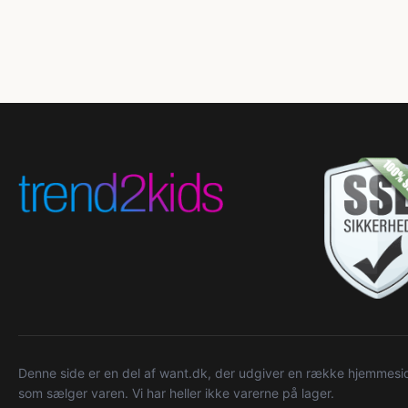
Denne side er en del af want.dk, der udgiver en række hjemmeside
som sælger varen. Vi har heller ikke varerne på lager.