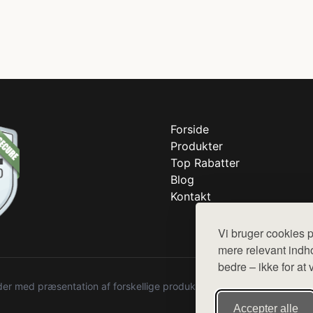
Forside
Produkter
Top Rabatter
Blog
Kontakt
Vi bruger cookies p
mere relevant indho
bedre – ikke for at 
r med præsentation af forskellige produkter fra diverse webshops. De
Accepter alle