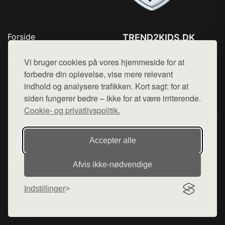
Forside
TREND2KIDS.DK
Produkter
Tlf. 78768672
Top Rabatter
Vi bruger cookies på vores hjemmeside for at
Mail:
hej@want.dk
Blog
forbedre din oplevelse, vise mere relevant
Kontakt
indhold og analysere trafikken. Kort sagt: for at
Cookie- og privatlivspolitik
siden fungerer bedre – ikke for at være irriterende.
Cookie- og privatlivspolitik.
Denne side er en del af want.dk, der udgiver en række
Accepter alle
hjemmesider med præsentation af forskellige produkter fra
diverse webshops. Der sælges ikke varer fra denne side - vi
Afvis ikke‑nødvendige
henviser til de shops, som sælger varen. Vi har heller ikke
varerne på lager.
Indstillinger
© 2026 trend2kids.dk. Alle rettigheder forbeholdes.