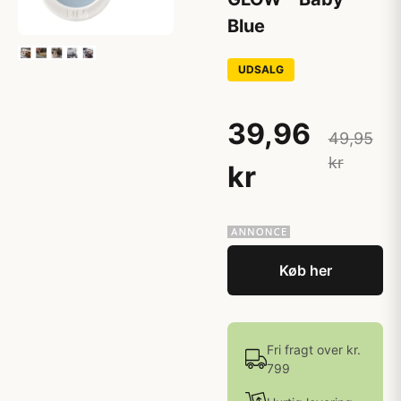
Blue
UDSALG
39,96
49,95
kr
kr
Køb her
Fri fragt over kr.
799