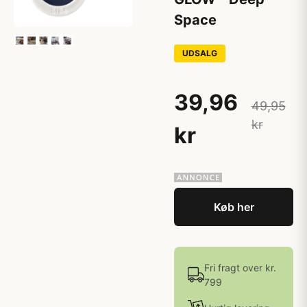
Space
UDSALG
39,96
49,95
kr
kr
Køb her
Fri fragt over kr.
799