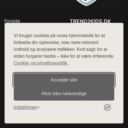
Forside
TREND2KIDS.DK
Produkter
Tlf. 78768672
Top Rabatter
Vi bruger cookies på vores hjemmeside for at
Mail:
hej@want.dk
Blog
forbedre din oplevelse, vise mere relevant
Kontakt
indhold og analysere trafikken. Kort sagt: for at
Cookie- og privatlivspolitik
siden fungerer bedre – ikke for at være irriterende.
Cookie- og privatlivspolitik.
Denne side er en del af want.dk, der udgiver en række
Accepter alle
hjemmesider med præsentation af forskellige produkter fra
diverse webshops. Der sælges ikke varer fra denne side - vi
Afvis ikke‑nødvendige
henviser til de shops, som sælger varen. Vi har heller ikke
varerne på lager.
Indstillinger
© 2026 trend2kids.dk. Alle rettigheder forbeholdes.