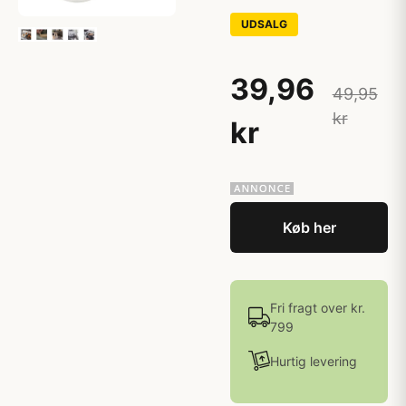
UDSALG
39,96
49,95
kr
kr
Køb her
Fri fragt over kr.
799
Hurtig levering