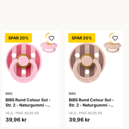
SPAR 20%
SPAR 20%
BIBS
BIBS
BIBS Rund Colour Sut -
BIBS Rund Colour Sut -
Str. 2 - Naturgummi -
Str. 2 - Naturgummi -
Block Studio - Baby
Block Studio -
VEJL. PRIS 49,95 KR
VEJL. PRIS 49,95 KR
Pink/Coral
Blush/Woodchuck
39,96 kr
39,96 kr