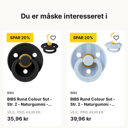
Du er måske interesseret i
SPAR 20%
SPAR 20%
BIBS
BIBS
BIBS Rund Colour Sut -
BIBS Rund Colour Sut -
Str. 2 - Naturgummi -
Str. 2 - Naturgummi -
Black
Block Studio - Baby
VEJL. PRIS 44,95 KR
VEJL. PRIS 49,95 KR
Blue/Dusty Blue
35,96 kr
39,96 kr