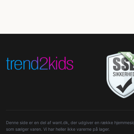
Denne side er en del af want.dk, der udgiver en række hjemmeside
som sælger varen. Vi har heller ikke varerne på lager.