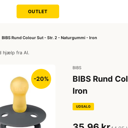
OUTLET
BIBS Rund Colour Sut - Str. 2 - Naturgummi - Iron
 hjælp fra AI.
BIBS
BIBS Rund Colo
-20%
Iron
UDSALG
35,96 kr