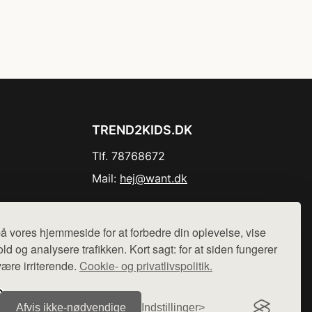
TREND2KIDS.DK
Tlf. 78768672
Mail:
hej@want.dk
Cookie- og privatlivspolitik
å vores hjemmeside for at forbedre din oplevelse, vise
ld og analysere trafikken. Kort sagt: for at siden fungerer
være irriterende.
Cookie- og privatlivspolitik.
r sælges ikke varer fra denne side - vi henviser til de shops,
Afvis ikke‑nødvendige
Indstillinger