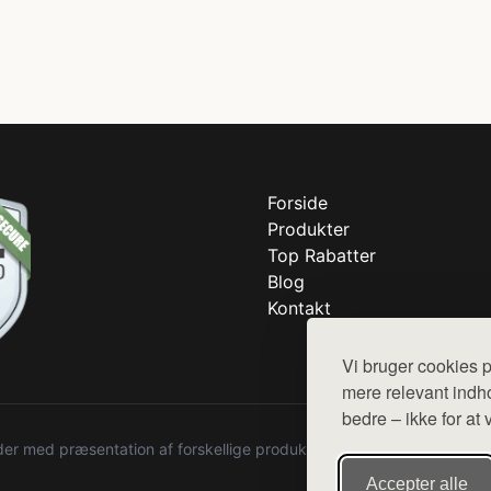
Forside
Produkter
Top Rabatter
Blog
Kontakt
Vi bruger cookies p
mere relevant indho
bedre – ikke for at 
r med præsentation af forskellige produkter fra diverse webshops. De
Accepter alle