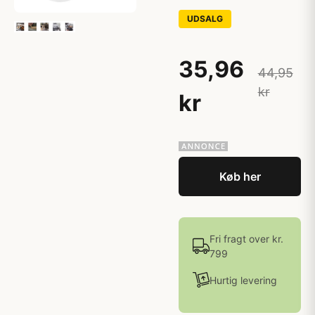
UDSALG
35,96
44,95
kr
kr
Køb her
Fri fragt over kr.
799
Hurtig levering