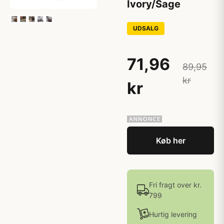
Ivory/Sage
UDSALG
71,96
89,95
kr
kr
Køb her
Fri fragt over kr.
799
Hurtig levering