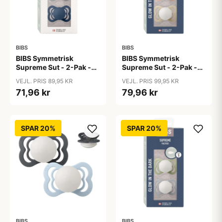
BIBS
BIBS
BIBS Symmetrisk
BIBS Symmetrisk
Supreme Sut - 2-Pak -
Supreme Sut - 2-Pak -
Str. 1 - Silikone -
Str. 1 - Silikone - GLOW -
VEJL. PRIS 89,95 KR
VEJL. PRIS 99,95 KR
Cloud/Steel Blue
Blush/Vanilla
71,96 kr
79,96 kr
SPAR 20%
SPAR 20%
BIBS
BIBS