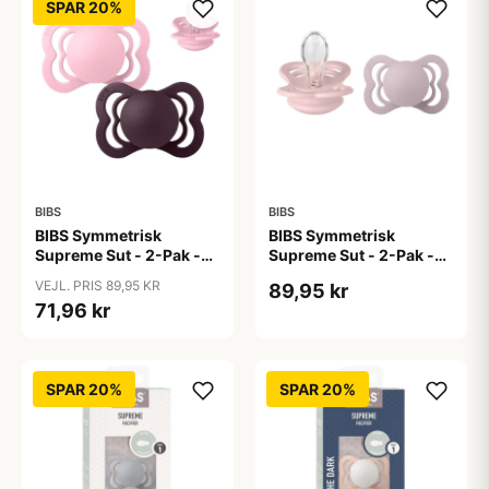
SPAR 20%
BIBS
BIBS
BIBS Symmetrisk
BIBS Symmetrisk
Supreme Sut - 2-Pak -
Supreme Sut - 2-Pak -
Str. 1 - Silikone - Baby
Str. 1 - Silikone -
VEJL. PRIS 89,95 KR
89,95 kr
Pink/Plum
Blossom/Dusky Lilac
71,96 kr
SPAR 20%
SPAR 20%