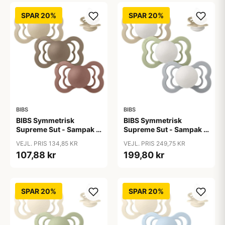
SPAR 20%
SPAR 20%
BIBS
BIBS
BIBS Symmetrisk
BIBS Symmetrisk
Supreme Sut - Sampak -
Supreme Sut - Sampak -
3 stk. - Str. 2 - Down to
3 stk. - Str. 2 - Sleep
VEJL. PRIS 134,85 KR
VEJL. PRIS 249,75 KR
Earth
Tight Little One - GLOW
107,88 kr
199,80 kr
SPAR 20%
SPAR 20%