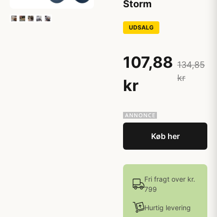
Storm
UDSALG
107,88
134,85
kr
kr
Køb her
Fri fragt over kr.
799
Hurtig levering