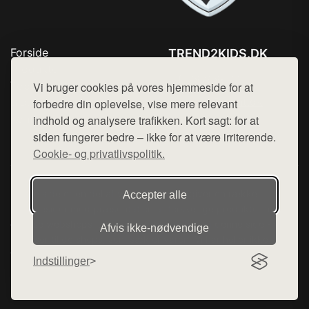
Forside
TREND2KIDS.DK
Produkter
Tlf. 78768672
Top Rabatter
Vi bruger cookies på vores hjemmeside for at
Mail:
hej@want.dk
Blog
forbedre din oplevelse, vise mere relevant
Kontakt
indhold og analysere trafikken. Kort sagt: for at
Cookie- og privatlivspolitik
siden fungerer bedre – ikke for at være irriterende.
Cookie- og privatlivspolitik.
Denne side er en del af want.dk, der udgiver en række
Accepter alle
hjemmesider med præsentation af forskellige produkter fra
diverse webshops. Der sælges ikke varer fra denne side - vi
Afvis ikke‑nødvendige
henviser til de shops, som sælger varen. Vi har heller ikke
varerne på lager.
Indstillinger
© 2026 trend2kids.dk. Alle rettigheder forbeholdes.