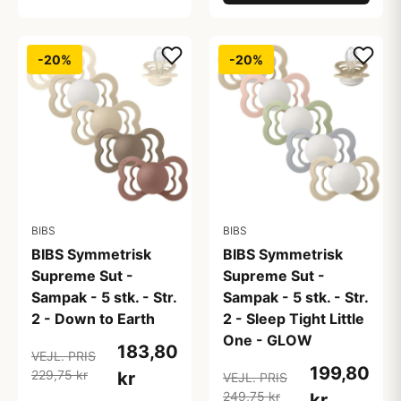
-20%
-20%
BIBS
BIBS
BIBS Symmetrisk
BIBS Symmetrisk
Supreme Sut -
Supreme Sut -
Sampak - 5 stk. - Str.
Sampak - 5 stk. - Str.
2 - Down to Earth
2 - Sleep Tight Little
One - GLOW
183,80
VEJL. PRIS
199,80
229,75 kr
kr
VEJL. PRIS
249,75 kr
kr