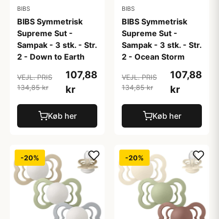
BIBS
BIBS
BIBS Symmetrisk
BIBS Symmetrisk
Supreme Sut -
Supreme Sut -
Sampak - 3 stk. - Str.
Sampak - 3 stk. - Str.
2 - Down to Earth
2 - Ocean Storm
107,88
107,88
VEJL. PRIS
VEJL. PRIS
134,85 kr
134,85 kr
kr
kr
Køb her
Køb her
-20%
-20%