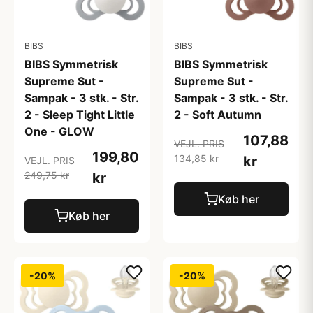
BIBS
BIBS
BIBS Symmetrisk
BIBS Symmetrisk
Supreme Sut -
Supreme Sut -
Sampak - 3 stk. - Str.
Sampak - 3 stk. - Str.
2 - Sleep Tight Little
2 - Soft Autumn
One - GLOW
107,88
VEJL. PRIS
199,80
134,85 kr
kr
VEJL. PRIS
249,75 kr
kr
Køb her
Køb her
-20%
-20%