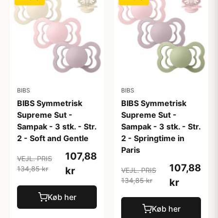
BIBS
BIBS
BIBS Symmetrisk
BIBS Symmetrisk
Supreme Sut -
Supreme Sut -
Sampak - 3 stk. - Str.
Sampak - 3 stk. - Str.
2 - Soft and Gentle
2 - Springtime in
Paris
107,88
VEJL. PRIS
107,88
134,85 kr
kr
VEJL. PRIS
134,85 kr
kr
Køb her
Køb her