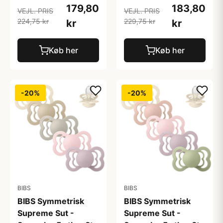
179,80
183,80
VEJL. PRIS
VEJL. PRIS
224,75 kr
229,75 kr
kr
kr
Køb her
Køb her
-20%
-20%
BIBS
BIBS
BIBS Symmetrisk
BIBS Symmetrisk
Supreme Sut -
Supreme Sut -