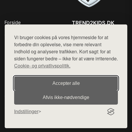
Forside
TREND2KIDS.DK
Produkter
Tlf. 78768672
Top Rabatter
Vi bruger cookies på vores hjemmeside for at
Mail:
hej@want.dk
Blog
forbedre din oplevelse, vise mere relevant
Kontakt
indhold og analysere trafikken. Kort sagt: for at
Cookie- og privatlivspolitik
siden fungerer bedre – ikke for at være irriterende.
Cookie- og privatlivspolitik.
Denne side er en del af want.dk, der udgiver en række
Accepter alle
hjemmesider med præsentation af forskellige produkter fra
diverse webshops. Der sælges ikke varer fra denne side - vi
Afvis ikke‑nødvendige
henviser til de shops, som sælger varen. Vi har heller ikke
varerne på lager.
Indstillinger
© 2026 trend2kids.dk. Alle rettigheder forbeholdes.