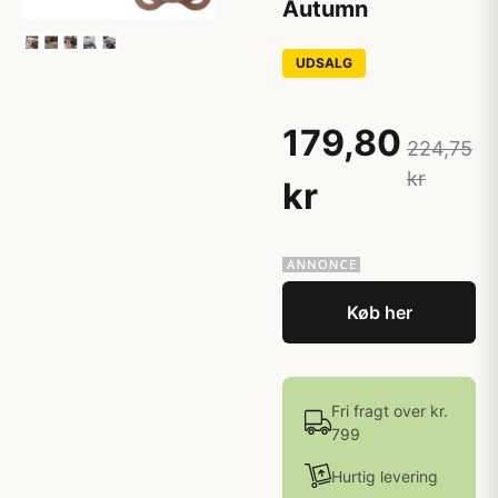
Autumn
UDSALG
179,80
224,75
kr
kr
Køb her
Fri fragt over kr.
799
Hurtig levering