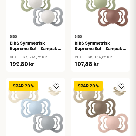
BIBS
BIBS
BIBS Symmetrisk
BIBS Symmetrisk
Supreme Sut - Sampak -
Supreme Sut - Sampak -
3 stk. - Str. 2 - Sleep
3 stk. - Str. 2 - Soft
VEJL. PRIS 249,75 KR
VEJL. PRIS 134,85 KR
Tight Little One - GLOW
Autumn
199,80 kr
107,88 kr
SPAR 20%
SPAR 20%