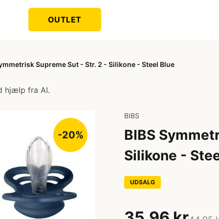
OUTLET
ymmetrisk Supreme Sut - Str. 2 - Silikone - Steel Blue
 hjælp fra AI.
BIBS
BIBS Symmetri
-20%
Silikone - Ste
UDSALG
35,96 kr