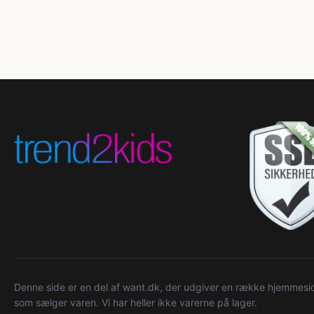
Denne side er en del af want.dk, der udgiver en række hjemmeside
som sælger varen. Vi har heller ikke varerne på lager.