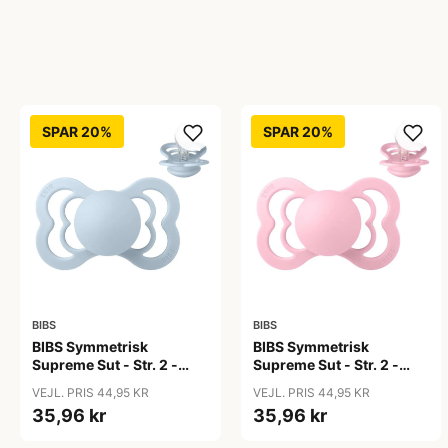
SPAR 20%
SPAR 20%
BIBS
BIBS
BIBS Symmetrisk
BIBS Symmetrisk
Supreme Sut - Str. 2 -
Supreme Sut - Str. 2 -
Silikone - Baby Blue
Silikone - Baby Pink
VEJL. PRIS 44,95 KR
VEJL. PRIS 44,95 KR
35,96 kr
35,96 kr