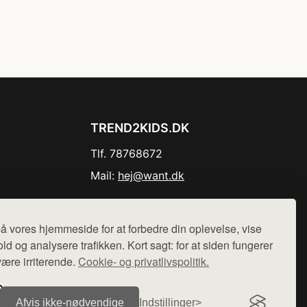
TREND2KIDS.DK
Tlf. 78768672
Mail:
hej@want.dk
Cookie- og privatlivspolitik
å vores hjemmeside for at forbedre din oplevelse, vise
ld og analysere trafikken. Kort sagt: for at siden fungerer
være irriterende.
Cookie- og privatlivspolitik.
r sælges ikke varer fra denne side - vi henviser til de shops,
Afvis ikke‑nødvendige
Indstillinger