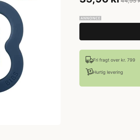
44,95 
Fri fragt over kr. 799
Hurtig levering