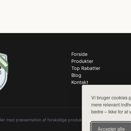
Forside
Produkter
Top Rabatter
Blog
Kontakt
Vi bruger cookies p
mere relevant indho
bedre – ikke for at 
r med præsentation af forskellige produkter fra diverse webshops. De
Accepter alle