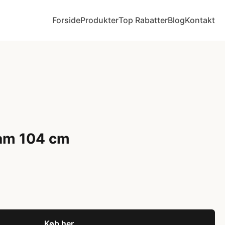
Forside
Produkter
Top Rabatter
Blog
Kontakt
am 104 cm
Køb her