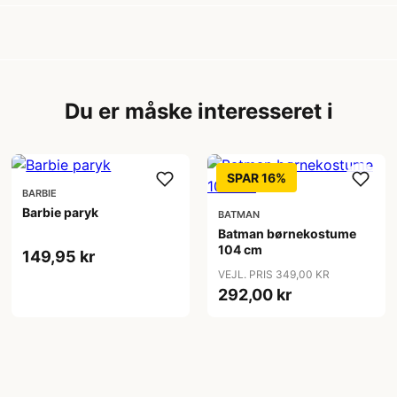
Du er måske interesseret i
SPAR 16%
BARBIE
Barbie paryk
BATMAN
Batman børnekostume
104 cm
149,95 kr
VEJL. PRIS 349,00 KR
292,00 kr