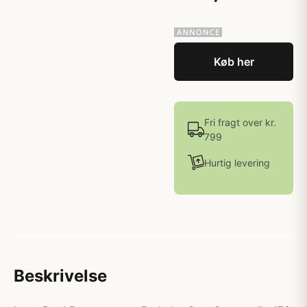
Køb her
Fri fragt over kr.
799
Hurtig levering
Beskrivelse