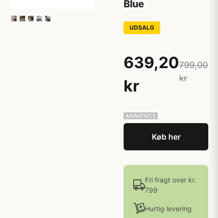
Blue
UDSALG
639,20
799,00
kr
kr
Køb her
Fri fragt over kr.
799
Hurtig levering