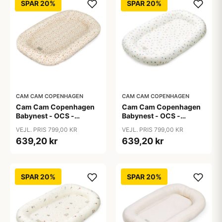
SPAR 20%
SPAR 20%
CAM CAM COPENHAGEN
CAM CAM COPENHAGEN
Cam Cam Copenhagen
Cam Cam Copenhagen
Babynest - OCS -
Babynest - OCS -
Augusta
Blueberries
VEJL. PRIS 799,00 KR
VEJL. PRIS 799,00 KR
639,20 kr
639,20 kr
SPAR 20%
SPAR 20%