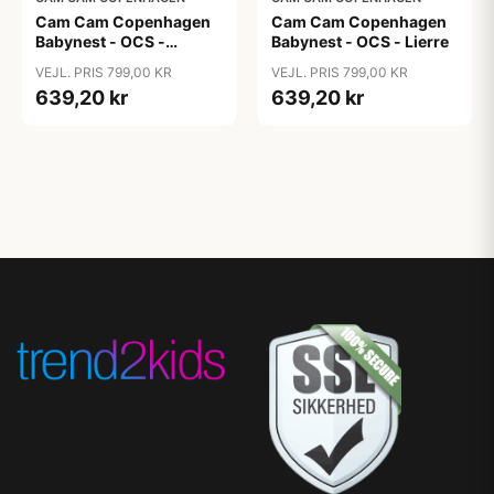
Cam Cam Copenhagen
Cam Cam Copenhagen
Babynest - OCS -
Babynest - OCS - Lierre
Dreamland
VEJL. PRIS 799,00 KR
VEJL. PRIS 799,00 KR
639,20 kr
639,20 kr