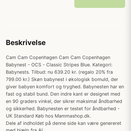
Beskrivelse
Cam Cam Copenhagen Cam Cam Copenhagen
Babynest - OCS - Classic Stripes Blue. Kategori:
Babynests. Tilbud: nu 639.20 kr. (regalo 20% fra
799.00 kr.) Skøn babynest i økologisk bomuld, der
giver babyen komfort og tryghed. Babynesten har en
fast og stabil bund. Den indre kant er designet med
en 90 graders vinkel, der sikrer maksimal åndbarhed
og sikkerhed. Babynesten er testet for åndbarhed -
UK Standard Køb hos Mammashop.dk.
Dele af indholdet på denne side kan være genereret
med hjælp fra AI.