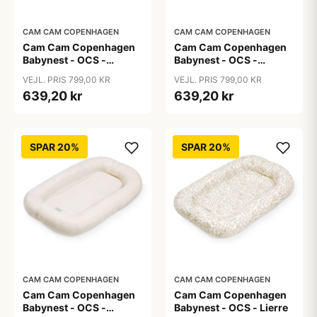
CAM CAM COPENHAGEN
CAM CAM COPENHAGEN
Cam Cam Copenhagen
Cam Cam Copenhagen
Babynest - OCS -
Babynest - OCS -
Carousel
Classic Stripes Blue
VEJL. PRIS 799,00 KR
VEJL. PRIS 799,00 KR
639,20 kr
639,20 kr
SPAR 20%
SPAR 20%
CAM CAM COPENHAGEN
CAM CAM COPENHAGEN
Cam Cam Copenhagen
Cam Cam Copenhagen
Babynest - OCS -
Babynest - OCS - Lierre