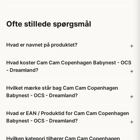
Ofte stillede spørgsmål
Hvad er navnet på produktet?
Hvad koster Cam Cam Copenhagen Babynest - OCS
- Dreamland?
Hvilket mærke står bag Cam Cam Copenhagen
Babynest - OCS - Dreamland?
Hvad er EAN / Produktid for Cam Cam Copenhagen
Babynest - OCS - Dreamland?
Hvilken kategori tilhører Cam Cam Copenhagen