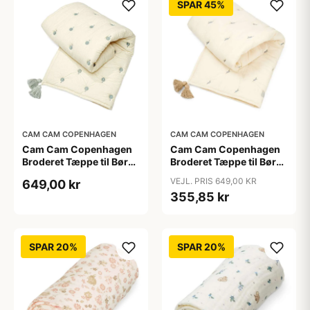
SPAR 45%
CAM CAM COPENHAGEN
CAM CAM COPENHAGEN
Cam Cam Copenhagen
Cam Cam Copenhagen
Broderet Tæppe til Børn
Broderet Tæppe til Børn
- OCS - Balloon
- OCS - Blueberries
VEJL. PRIS 649,00 KR
649,00 kr
355,85 kr
SPAR 20%
SPAR 20%