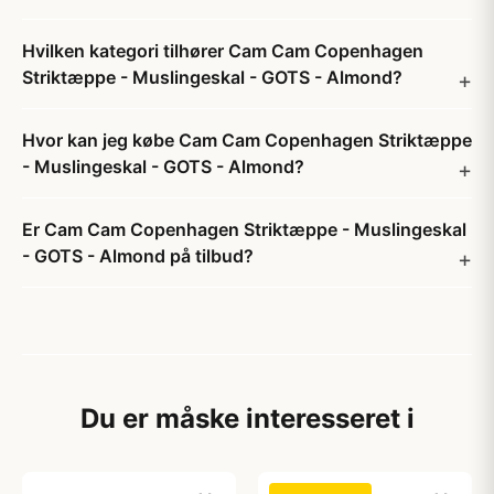
Hvilken kategori tilhører Cam Cam Copenhagen
Striktæppe - Muslingeskal - GOTS - Almond?
Hvor kan jeg købe Cam Cam Copenhagen Striktæppe
- Muslingeskal - GOTS - Almond?
Er Cam Cam Copenhagen Striktæppe - Muslingeskal
- GOTS - Almond på tilbud?
Du er måske interesseret i