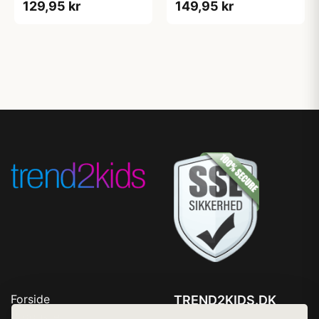
129,95 kr
149,95 kr
Forside
TREND2KIDS.DK
Produkter