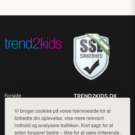
Forside
TREND2KIDS.DK
Produkter
Tlf. 78768672
Top Rabatter
Vi bruger cookies på vores hjemmeside for at
Mail:
hej@want.dk
Blog
forbedre din oplevelse, vise mere relevant
Kontakt
indhold og analysere trafikken. Kort sagt: for at
Cookie- og privatlivspolitik
siden fungerer bedre – ikke for at være irriterende.