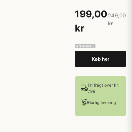
199,00
249,00
kr
kr
Køb her
Fri fragt over kr.
799
Hurtig levering