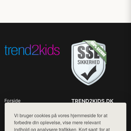
Forside
TREND2KIDS.DK
Produkter
Tlf. 78768672
Top Rabatter
Vi bruger cookies på vores hjemmeside for at
Mail:
hej@want.dk
Blog
forbedre din oplevelse, vise mere relevant
Kontakt
indhold og analysere trafikken. Kort sagt: for at