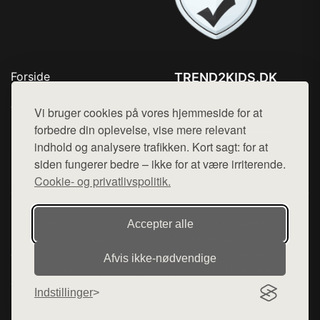
Forside
TREND2KIDS.DK
Produkter
Tlf. 78768672
Top Rabatter
Vi bruger cookies på vores hjemmeside for at
Mail:
hej@want.dk
Blog
forbedre din oplevelse, vise mere relevant
Kontakt
indhold og analysere trafikken. Kort sagt: for at
Cookie- og privatlivspolitik
siden fungerer bedre – ikke for at være irriterende.
Cookie- og privatlivspolitik.
Denne side er en del af want.dk, der udgiver en række
Accepter alle
hjemmesider med præsentation af forskellige produkter fra
diverse webshops. Der sælges ikke varer fra denne side - vi
Afvis ikke‑nødvendige
henviser til de shops, som sælger varen. Vi har heller ikke
varerne på lager.
Indstillinger
© 2026 trend2kids.dk. Alle rettigheder forbeholdes.