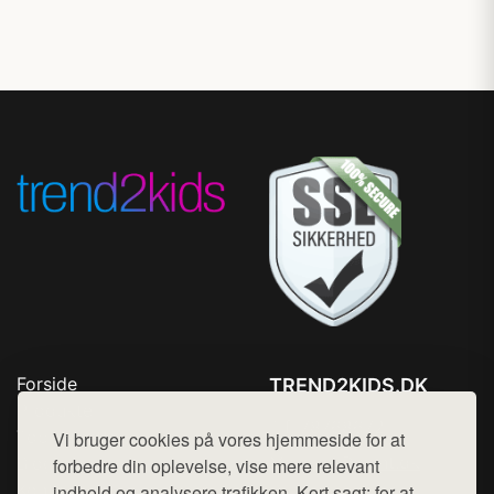
Forside
TREND2KIDS.DK
Produkter
Tlf. 78768672
Top Rabatter
Vi bruger cookies på vores hjemmeside for at
Mail:
hej@want.dk
Blog
forbedre din oplevelse, vise mere relevant
Kontakt
indhold og analysere trafikken. Kort sagt: for at