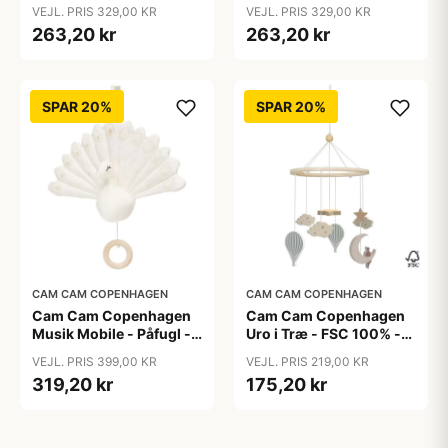
Hot Air Balloon
Vintage Toys
VEJL. PRIS 329,00 KR
VEJL. PRIS 329,00 KR
263,20 kr
263,20 kr
SPAR 20%
SPAR 20%
CAM CAM COPENHAGEN
CAM CAM COPENHAGEN
Cam Cam Copenhagen
Cam Cam Copenhagen
Musik Mobile - Påfugl -
Uro i Træ - FSC 100% -
OCS - Creme White
Dreamland
VEJL. PRIS 399,00 KR
VEJL. PRIS 219,00 KR
319,20 kr
175,20 kr