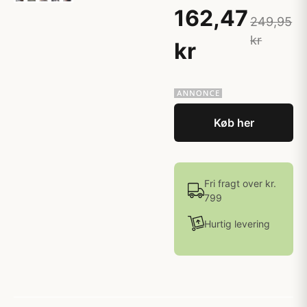
162,47
249,95
kr
kr
Køb her
Fri fragt over kr.
799
Hurtig levering