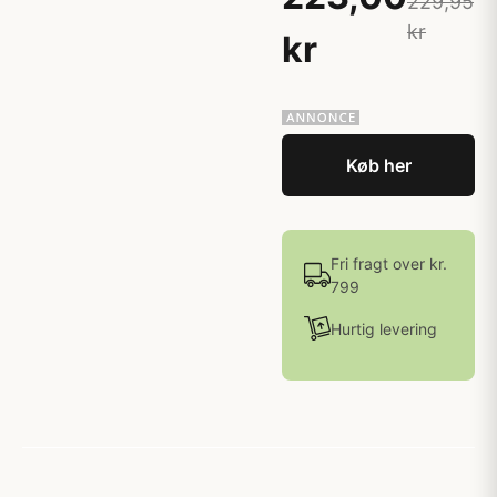
229,95
kr
kr
Køb her
Fri fragt over kr.
799
Hurtig levering