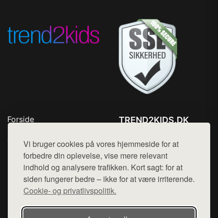
Forside
TREND2KIDS.DK
Produkter
Tlf. 78768672
Top Rabatter
Vi bruger cookies på vores hjemmeside for at
Mail:
hej@want.dk
Blog
forbedre din oplevelse, vise mere relevant
Kontakt
indhold og analysere trafikken. Kort sagt: for at
Cookie- og privatlivspolitik
siden fungerer bedre – ikke for at være irriterende.
Cookie- og privatlivspolitik.