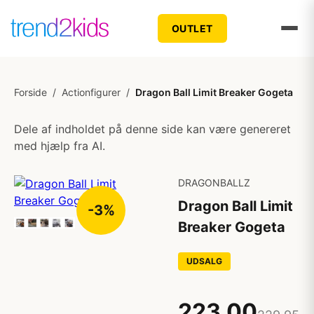
OUTLET
Forside
/
Actionfigurer
/
Dragon Ball Limit Breaker Gogeta
Dele af indholdet på denne side kan være genereret
med hjælp fra AI.
DRAGONBALLZ
Dragon Ball Limit
-3%
Breaker Gogeta
UDSALG
223,00