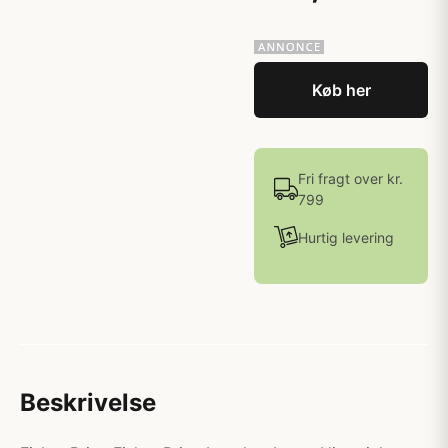
Køb her
Fri fragt over kr.
799
Hurtig levering
Beskrivelse