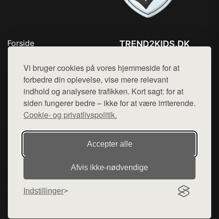
Forside
TREND2KIDS.DK
Produkter
Tlf. 78768672
Top Rabatter
Vi bruger cookies på vores hjemmeside for at
Mail:
hej@want.dk
Blog
forbedre din oplevelse, vise mere relevant
Kontakt
indhold og analysere trafikken. Kort sagt: for at
Cookie- og privatlivspolitik
siden fungerer bedre – ikke for at være irriterende.
Cookie- og privatlivspolitik.
Denne side er en del af want.dk, der udgiver en række
Accepter alle
hjemmesider med præsentation af forskellige produkter fra
diverse webshops. Der sælges ikke varer fra denne side - vi
Afvis ikke‑nødvendige
henviser til de shops, som sælger varen. Vi har heller ikke
varerne på lager.
Indstillinger
© 2026 trend2kids.dk. Alle rettigheder forbeholdes.