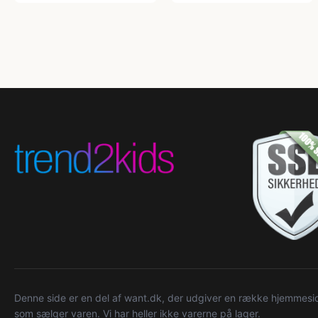
Denne side er en del af want.dk, der udgiver en række hjemmeside
som sælger varen. Vi har heller ikke varerne på lager.