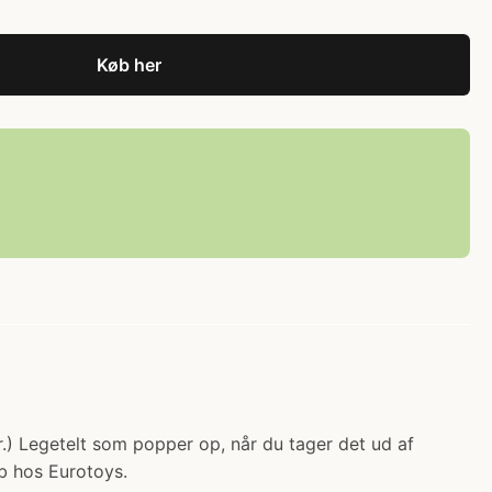
Køb her
r.) Legetelt som popper op, når du tager det ud af
b hos Eurotoys.