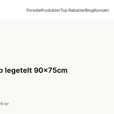
Forside
Produkter
Top Rabatter
Blog
Kontakt
p legetelt 90x75cm
5 kr