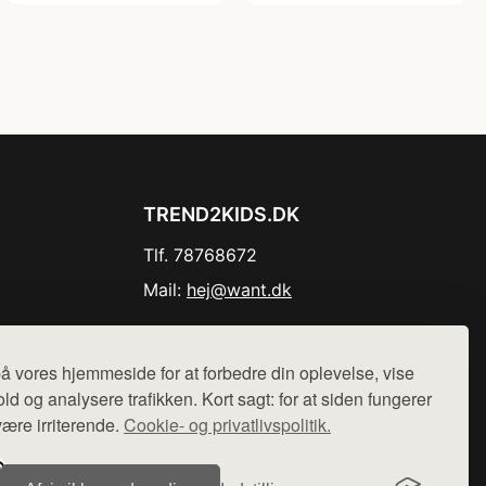
TREND2KIDS.DK
Tlf. 78768672
Mail:
hej@want.dk
Cookie- og privatlivspolitik
å vores hjemmeside for at forbedre din oplevelse, vise
ld og analysere trafikken. Kort sagt: for at siden fungerer
være irriterende.
Cookie- og privatlivspolitik.
r sælges ikke varer fra denne side - vi henviser til de shops,