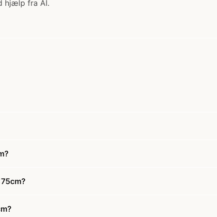
 hjælp fra AI.
cm?
0x75cm?
5cm?