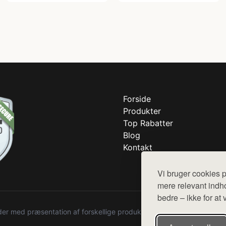
Forside
Produkter
Top Rabatter
Blog
Kontakt
Vi bruger cookies p
mere relevant indho
bedre – ikke for at 
r med præsentation af forskellige produkter fra diverse webshops. De