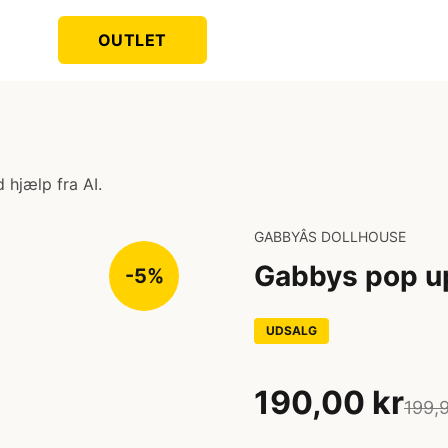
OUTLET
 hjælp fra AI.
GABBYÂS DOLLHOUSE
Gabbys pop u
-5%
UDSALG
190,00 kr
199,9