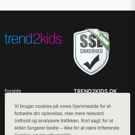
Forside
TREND2KIDS.DK
Produkter
Tlf. 78768672
Top Rabatter
Vi bruger cookies på vores hjemmeside for at
Mail:
hej@want.dk
Blog
forbedre din oplevelse, vise mere relevant
Kontakt
indhold og analysere trafikken. Kort sagt: for at
Cookie- og privatlivspolitik
siden fungerer bedre – ikke for at være irriterende.
Cookie- og privatlivspolitik.