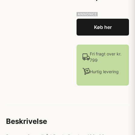
Køb her
Fri fragt over kr.
799
Hurtig levering
Beskrivelse